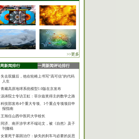
>>更多
周新闻排行
一周新闻评论排行
失去双腿后，他在轮椅上书写“高可信”的代码
人生
青藏高原地球系统模型1.0版在京发布
汤涛院士专访王虹：菲尔兹奖得主的数学之路
科技部发布4个重大专项、1个重点专项项目申
报指南
王旭任山西中医药大学校长
同济、南开涉学术不端论文，被《自然》及子
刊撤稿
女童死于基因治疗：缺失的刹车与必要的反思