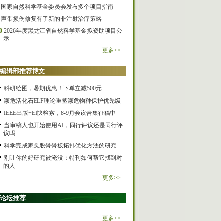
国家自然科学基金委员会发布多个项目指南
声带损伤修复有了新的非注射治疗策略
0
2026年度黑龙江省自然科学基金拟资助项目公
示
更多>>
编辑部推荐博文
科研绘图，暑期优惠！下单立减500元
濒危活化石ELF理论重塑濒危物种保护优先级
IEEE出版+EI快检索，8-9月会议合集征稿中
当审稿人也开始使用AI，同行评议还是同行评
议吗
科学完成家兔股骨骨板拓扑优化方法的研究
别让你的好研究被淹没：特刊如何帮它找到对
的人
更多>>
论坛推荐
更多>>