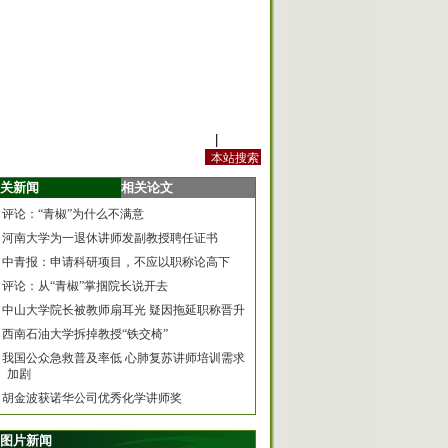
站内规定
|
手机版
关新闻
相关论文
评论：“青椒”为什么不满意
河南大学为一退休讲师发副教授聘任证书
中青报：申请科研项目，不应以职称论高下
评论：从“青椒”掌掴院长说开去
中山大学院长被教师扇耳光 疑因拖延职称晋升
西南石油大学拆掉教授“铁交椅”
我国公众急救普及率低 心肺复苏讲师培训需求
加剧
胡金波获诺华公司优秀化学讲师奖
图片新闻