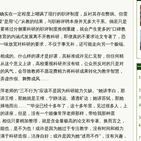
象确实在一定程度上嘲讽了现行的职评制度，反衬其存在弊病。但需
授”是用“心”从教的结果，与职称评聘本身并无多大干系。倘若只是
要将过分侧重科研的职评制度推倒重建，就会产生更多的“口碑教
教育的内涵式发展离不开教科研，即便真的不要求论文专著了，恐
。一味放宽对科研的要求，不仅于事无补，还可能走向另一个极端。
辅相成的。什么样的课才是好课，其标准或许见仁见智，但任何精
。从这个意义上讲，高校重视科研并没有错，公众所反对的只是对
一
从的风气，会导致教师不愿花费精力将科研成果转化为教学智慧，
1
至弄虚作假、舞弊成风……
2
萍老师的“三不行为”应该不是因为科研能力欠缺。“她讲李白，那
3
她讲王维，那她就是王维，宁静淡远、通透旷达；她讲苏轼，那她
4
择地而出……”“毕业已经十多年了，这十多年里，见过很多人，上
人的讲座，但是，没有一个能像常萍老师那样，带给我那种震
5
，相信只要稍加整理，就是含金量极高的论文和专著。换而言之，
6
不能也，是不为也！或许是因为她过于专注教学，没有时间和精力
满于科研造假，洁身自好；或许是因为她“述而不作”，没有兴趣，
7