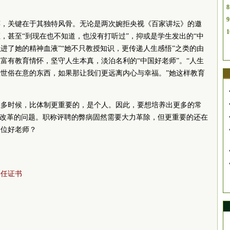
8
9
萍，关键在于其独特风骨。无论是两次婉拒央视《百家讲坛》的邀
1
，甚至“到现在也不知道，也没有打听过”，抑或是学生发出的“中
进了她的精神血液”“她不只教授知识，更传递人生感悟”之类的由
富有教育情怀，坚守人生本真，淡泊名利的“中国好老师”。“人生
世俗在意的东西，如果那让我们更远离内心与幸福。”她这样教育
很多时候，比体制更重要的，是个人。因此，要想培养出更多的常
度改革的问题。职称评聘的弊病固然需要大力革除，但更重要的还在
一位好老师？
聘任证书