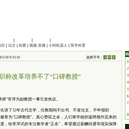
信息科学
|
地球科学
|
数理科学
|
管理综合
项目
|
论文
|
绘图
|
视频·直播
|
小柯机器人
|
医学科普
相
0 9:33:10
选择字号：
小
中
大
1
2
职称改革培养不了“口碑教授”
3
4
5
6
讲师”常萍为副教授一事引发热议。
7
生讲了32年古代文学，任教期间不出书、不发论文、不申报职
8
被誉为“口碑教授”。真心赞叹之余，人们将学校的返聘视作迟来的
度，给常萍式的专注教学者“正名”，希望通过薪酬待遇等现实保障