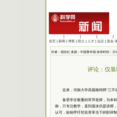
生命科学
|
医学科学
|
化学科学
|
工程材料
|
首页
|
新闻
|
博客
|
院士
|
人才
|
会议
|
基金·
作者：胡欣红 来源：中国青年报 发布时间：2016/1/2
评论：仅靠
近来，河南大学高规格特聘“三不
备受学生敬重的常萍老师，为本科
称，只专注教学，直到退休仍是讲师，
认可，纷纷呼吁切实变革当下的职评制