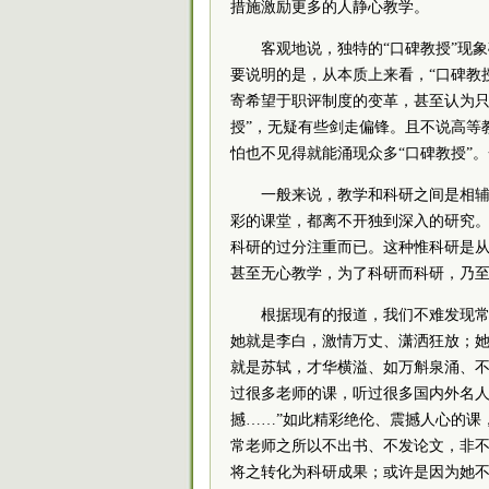
措施激励更多的人静心教学。
客观地说，独特的“口碑教授”现
要说明的是，从本质上来看，“口碑教
寄希望于职评制度的变革，甚至认为只
授”，无疑有些剑走偏锋。且不说高等
怕也不见得就能涌现众多“口碑教授”
一般来说，教学和科研之间是相
彩的课堂，都离不开独到深入的研究
科研的过分注重而已。这种惟科研是
甚至无心教学，为了科研而科研，乃
根据现有的报道，我们不难发现常
她就是李白，激情万丈、潇洒狂放；
就是苏轼，才华横溢、如万斛泉涌、不
过很多老师的课，听过很多国内外名
撼……”如此精彩绝伦、震撼人心的课
常老师之所以不出书、不发论文，非
将之转化为科研成果；或许是因为她不