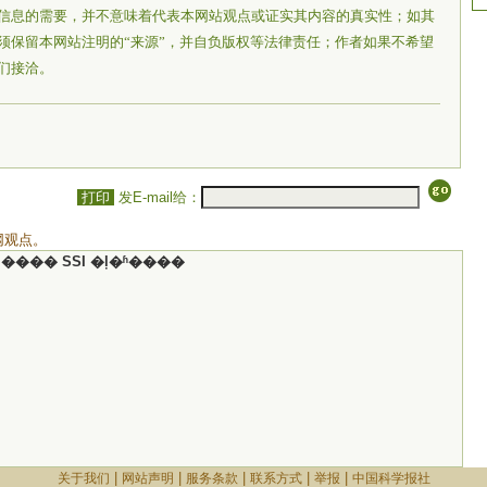
信息的需要，并不意味着代表本网站观点或证实其内容的真实性；如其
须保留本网站注明的“来源”，并自负版权等法律责任；作者如果不希望
们接洽。
打印
发E-mail给：
网观点。
���� SSI �ļ�ʱ����
|
|
|
|
|
关于我们
网站声明
服务条款
联系方式
举报
中国科学报社