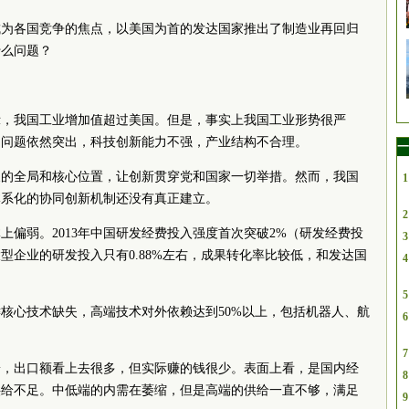
成为各国竞争的焦点，以美国为首的发达国家推出了制造业再回归
什么问题？
显示，我国工业增加值超过美国。但是，事实上我国工业形势很严
的问题依然突出，科技创新能力不强，产业结构不合理。
一
展的全局和核心位置，让创新贯穿党和国家一切举措。然而，我国
1
体系化的协同创新机制还没有真正建立。
2
上偏弱。2013年中国研发经费投入强度首次突破2%（研发经费投
3
型企业的研发投入只有0.88%左右，成果转化率比较低，和发达国
4
5
核心技术缺失，高端技术对外依赖达到50%以上，包括机器人、航
6
7
端，出口额看上去很多，但实际赚的钱很少。表面上看，是国内经
8
供给不足。中低端的内需在萎缩，但是高端的供给一直不够，满足
9