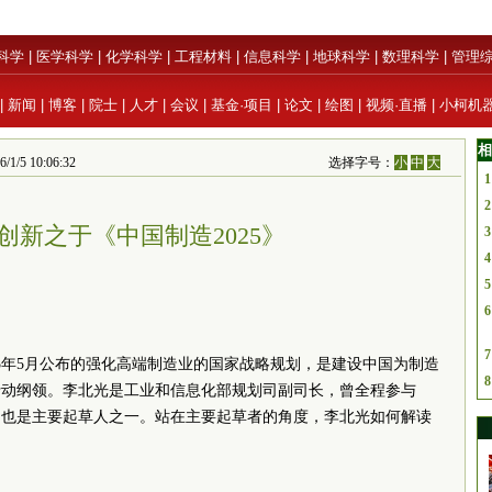
科学
|
医学科学
|
化学科学
|
工程材料
|
信息科学
|
地球科学
|
数理科学
|
管理
|
新闻
|
博客
|
院士
|
人才
|
会议
|
基金·项目
|
论文
|
绘图
|
视频·直播
|
小柯机
相
/5 10:06:32
选择字号：
小
中
大
1
2
创新之于《中国制造2025》
3
4
5
6
7
015年5月公布的强化高端制造业的国家战略规划，是建设中国为制造
8
行动纲领。李北光是工业和信息化部规划司副司长，曾全程参与
作，也是主要起草人之一。站在主要起草者的角度，李北光如何解读