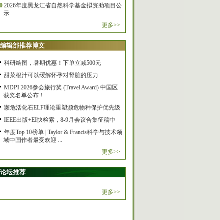
0
2026年度黑龙江省自然科学基金拟资助项目公
示
更多>>
编辑部推荐博文
科研绘图，暑期优惠！下单立减500元
甜菜根汁可以缓解怀孕对肾脏的压力
MDPI 2026参会旅行奖 (Travel Award) 中国区
获奖名单公布！
濒危活化石ELF理论重塑濒危物种保护优先级
IEEE出版+EI快检索，8-9月会议合集征稿中
年度Top 10榜单 | Taylor & Francis科学与技术领
域中国作者最受欢迎 ...
更多>>
论坛推荐
更多>>