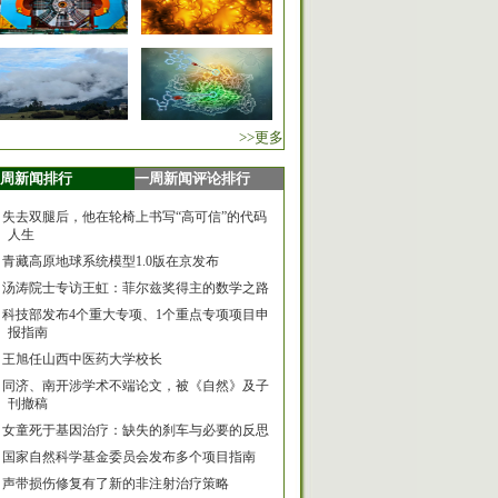
>>更多
周新闻排行
一周新闻评论排行
失去双腿后，他在轮椅上书写“高可信”的代码
人生
青藏高原地球系统模型1.0版在京发布
汤涛院士专访王虹：菲尔兹奖得主的数学之路
科技部发布4个重大专项、1个重点专项项目申
报指南
王旭任山西中医药大学校长
同济、南开涉学术不端论文，被《自然》及子
刊撤稿
女童死于基因治疗：缺失的刹车与必要的反思
国家自然科学基金委员会发布多个项目指南
声带损伤修复有了新的非注射治疗策略