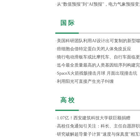
·
从“数值预报”到“AI预报”，电力气象预报变天
国 际
·
美国科研团队利用AI设计出可复制的新型
·
癌细胞会借特定蛋白关闭人体免疫反应
·
骑行电动滑板车或比摩托车、自行车面临更
·
迄今最全质量最高的人类基因组序列构建完
·
SpaceX火箭残骸撞击月球 月面出现撞击坑
·
利用阳光可直接产生光子纠缠
高 校
·
1.07亿！西安建筑科技大学获巨额捐赠
·
高校任免通知引关注：科长、主任自愿辞职，
·
研究破解超导量子计算“速度与保真度”相互制