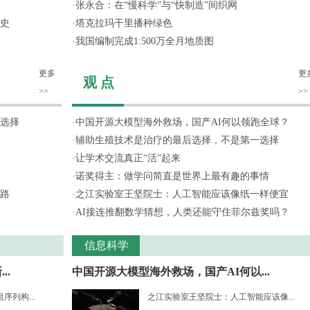
·
张永合：在“慢科学”与“快制造”间织网
史
·
塔克拉玛干里播种绿色
·
我国编制完成1:500万全月地质图
更多
更
观 点
>>
>>
选择
·
中国开源大模型海外救场，国产AI何以领跑全球？
·
辅助生殖技术是治疗的最后选择，不是第一选择
·
让学术交流真正“活”起来
·
诺奖得主：做学问简直是世界上最有趣的事情
路
·
之江实验室王坚院士：人工智能应该像纸一样便宜
·
AI接连推翻数学猜想，人类还能守住菲尔兹奖吗？
信息科学
..
中国开源大模型海外救场，国产AI何以...
列构...
之江实验室王坚院士：人工智能应该像...