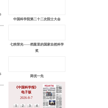
多
中国科学院第二十二次院士大会
七秩荣光——档案里的国家自然科学
奖
多
两优一先
《中国科学报》
电子版
2026-8-7
1
2
3
4