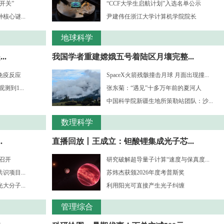
开关”
“CCF大学生启航计划”入选名单公示
心谜...
尹建伟任浙江大学计算机学院院长
地球科学
.
我国学者重建嫦娥五号着陆区月壤完整...
免疫反应
SpaceX火箭残骸撞击月球 月面出现撞...
到1...
张东菊：“遇见”十多万年前的夏河人
中国科学院新疆生地所策勒站团队：沙...
数理科学
.
直播回放丨王成立：钽酸锂集成光子芯...
”召开
研究破解超导量子计算“速度与保真度...
项目...
苏炜杰获颁2026年度考普斯奖
分子...
利用阳光可直接产生光子纠缠
管理综合