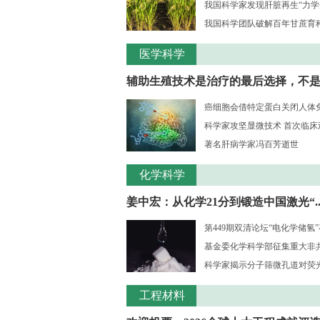
我国科学家发现肝脏再生“力学
我国科学团队破解百年甘蔗育种核
医学科学
辅助生殖技术是治疗的最后选择，不是..
癌细胞会借特定蛋白关闭人体
科学家攻坚显微技术 首次临床观测
著名肝病学家冯百芳逝世
化学科学
姜中宏：从化学21分到锻造中国激光“..
第449期双清论坛“电化学储氢
基金委化学科学部征集重大非共识
科学家揭示分子筛微孔道对荧光大
工程材料