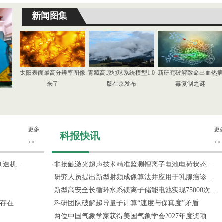
新闻图集
太阳表面最高分辨率图像
青藏高原地球系统模型1.0
新研究破解致命出血热
来了
版在京发布
毒复制之谜
更多
更
科报快讯
>>
>>
机...
·
非接触激光超声技术精准监测锂离子电池电荷状态...
·
研究人员提出新型射频成像算法并应用于乳腺癌诊...
·
新型高安全长循环水系镁离子储能电池实现75000次...
存在
·
科研团队破解超导量子计算“速度与保真度”矛盾
·
两位中国气象学家获得美国气象学会2027年度奖项