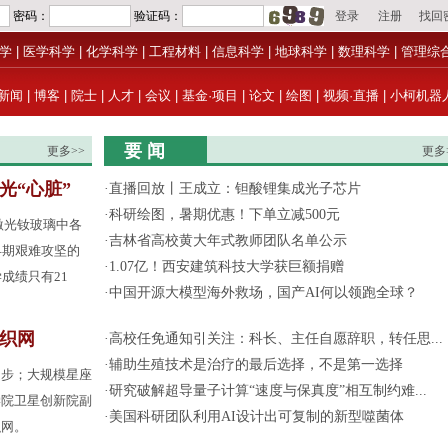
学
|
医学科学
|
化学科学
|
工程材料
|
信息科学
|
地球科学
|
数理科学
|
管理综
新闻
|
博客
|
院士
|
人才
|
会议
|
基金·项目
|
论文
|
绘图
|
视频·直播
|
小柯机器
要 闻
更多>>
更多
光“心脏”
·
直播回放丨王成立：钽酸锂集成光子芯片
·
科研绘图，暑期优惠！下单立减500元
激光钕玻璃中各
·
吉林省高校黄大年式教师团队名单公示
早期艰难攻坚的
·
1.07亿！西安建筑科技大学获巨额捐赠
成绩只有21
·
中国开源大模型海外救场，国产AI何以领跑全球？
间织网
·
高校任免通知引关注：科长、主任自愿辞职，转任思...
·
辅助生殖技术是治疗的最后选择，不是第一选择
起步；大规模星座
·
研究破解超导量子计算“速度与保真度”相互制约难...
学院卫星创新院副
·
美国科研团队利用AI设计出可复制的新型噬菌体
织网。