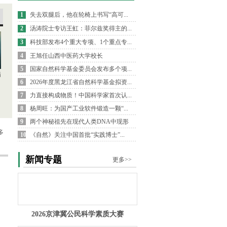
1
失去双腿后，他在轮椅上书写“高可...
2
汤涛院士专访王虹：菲尔兹奖得主的...
3
科技部发布4个重大专项、1个重点专...
4
王旭任山西中医药大学校长
5
国家自然科学基金委员会发布多个项...
病
6
2026年度黑龙江省自然科学基金拟资...
7
力直接构成物质！中国科学家首次认...
8
杨周旺：为国产工业软件锻造一颗“...
9
两个神秘祖先在现代人类DNA中现形
多
10
《自然》关注中国首批“实践博士”...
新闻专题
更多>>
2026京津冀公民科学素质大赛