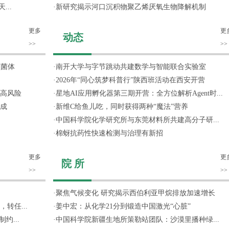
...
·
新研究揭示河口沉积物聚乙烯厌氧生物降解机制
更多
更
动态
>>
>>
噬菌体
·
南开大学与字节跳动共建数学与智能联合实验室
·
2026年“同心筑梦科普行”陕西班活动在西安开营
高风险
·
星地AI应用孵化器第三期开营：全方位解析Agent时...
成
·
新维C给鱼儿吃，同时获得两种“魔法”营养
·
中国科学院化学研究所与东莞材料所共建高分子研...
·
棉蚜抗药性快速检测与治理有新招
更多
更
院 所
>>
>>
·
聚焦气候变化 研究揭示西伯利亚甲烷排放加速增长
转任...
·
姜中宏：从化学21分到锻造中国激光“心脏”
约...
·
中国科学院新疆生地所策勒站团队：沙漠里播种绿...