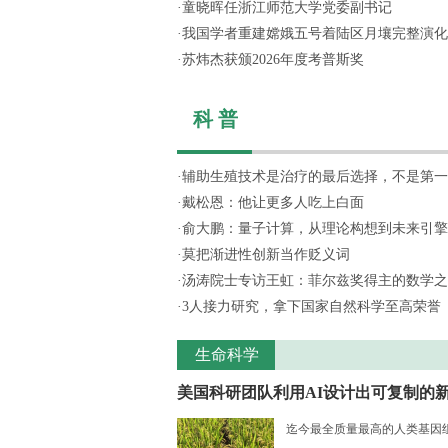
·
童晓晖任浙江师范大学党委副书记
·
我国学者重建嫦娥五号着陆区月壤完整演化
·
苏炜杰获颁2026年度考普斯奖
科 普
·
辅助生殖技术是治疗的最后选择，不是第一
·
戴松恩：他让更多人吃上白面
·
俞大鹏：量子计算，从理论构想到未来引擎
·
莫把渐进性创新当作贬义词
·
汤涛院士专访王虹：菲尔兹奖得主的数学之
·
3人接力研究，拿下国家自然科学至高荣誉
生命科学
美国科研团队利用AI设计出可复制的新.
迄今最全质量最高的人类基因组序