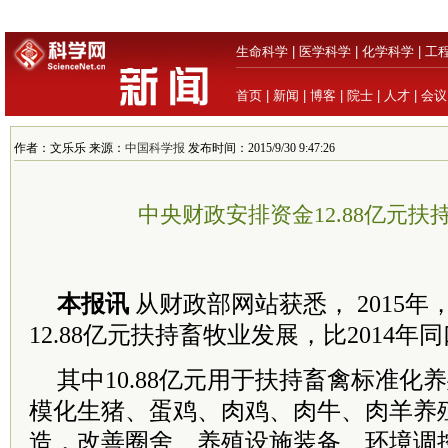
生命科学
|
医学科学
|
化学科学
|
工
首页
|
新闻
|
博客
|
院士
|
人才
|
会议
作者：文乐乐 来源：
中国科学报
发布时间：2015/9/30 9:47:26
中央财政安排资金12.88亿元扶
本报讯
从财政部网站获悉， 2015
12.88亿元扶持畜牧业发展，比2014年同
其中10.88亿元用于扶持畜禽标准化
模化生猪、蛋鸡、肉鸡、肉牛、肉羊养
造，改善圈舍、养殖设施装备、环境调