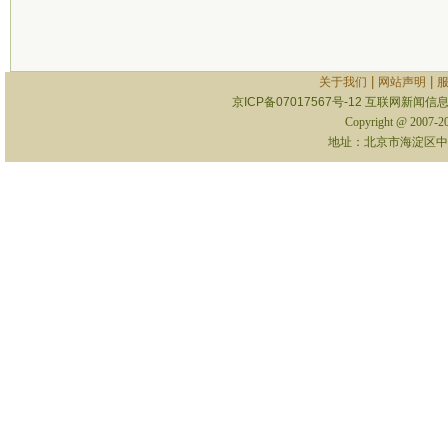
|
|
关于我们
网站声明
京ICP备07017567号-12
互联网新闻信息服
Copyright @ 2007-
地址：北京市海淀区中关村