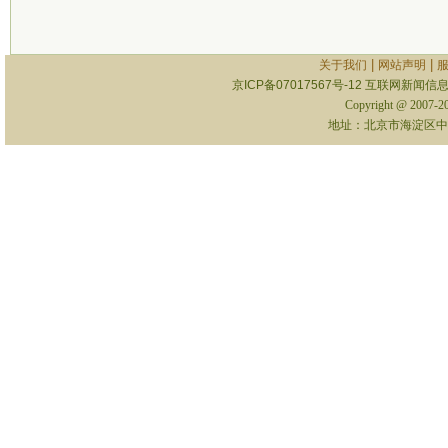
|
|
关于我们
网站声明
京ICP备07017567号-12
互联网新闻信息服
Copyright @ 2007-
地址：北京市海淀区中关村