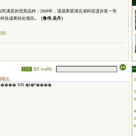
北省农民满意的优质品种；2008年，该成果获湖北省科技进步奖一等
大科技成果转化项目
。（鲁伟 吴丹）
综合)
打印
发E-mail给：
一
网观点。
1
���� SSI �ļ�ʱ����
2
3
4
5
6