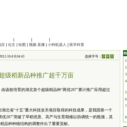
信息科学
|
地球科学
|
数理科学
|
管理综合
项目
|
论文
|
绘图
|
视频·直播
|
小柯机器人
|
医学科普
相
-10-8 8:04:43
选择字号：
小
中
大
1
2
超级稻新品种推广超千万亩
3
4
由该校培育的湖北首个超级稻品种“两优287”累计推广应用超过
5
6
7
承担湖北省“十五”重大科技攻关项目取得的科技成果，是我国第一个
两优287”突破了早稻优质、高产与生育期难以协调统一的瓶颈，其
8
早稻品种种植结构的调整作出了重要贡献。