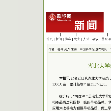
生命科学
|
医学科学
|
化学科学
|
工程材料
|
首页
|
新闻
|
博客
|
院士
|
人才
|
会议
|
基金·
作者：鲁伟 吴丹 来源：
中国科学报
发布时间：2012
湖北大学
本报讯
记者近日从湖北大学获悉，
1380万亩，累计新增产值31.74亿元。
据介绍，“两优287”是湖北大学
稻谷品质达到国标一级的早稻品种。“
应用为改善南方稻区早稻品质、促进