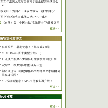
2026年度黑龙江省自然科学基金拟资助项目公
示
杨周旺：为国产工业软件锻造一颗“中国心”
两个神秘祖先在现代人类DNA中现形
0
《自然》关注中国首批“实践博士”的硬核突围
更多>>
编辑部推荐博文
科研绘图，暑期优惠！下单立减500元
MDPI Books 图书类型介绍 (三)
广泛使用的聚乙烯塑料可能会损害你的肝脏
波尔图：杜罗河畔的惊魂与治愈
塑造欧洲近代植物学格局的马德里皇家植物园
里程碑式园长
SCI投稿新消息：APC支付服务再升级！
更多>>
论坛推荐
更多>>