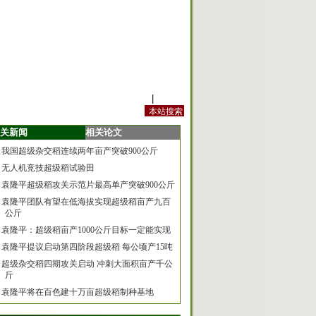
站内规定
|
手机版
关新闻
相关论文
我国超级杂交稻连续两年亩产突破900公斤
无人机竞技超级稻试验田
袁隆平超级稻攻关示范片最高单产突破900公斤
袁隆平团队有望在低海拔实现超级稻亩产九百
公斤
袁隆平：超级稻亩产1000公斤目标一定能实现
袁隆平提议启动第四阶段超级稻 每公顷产15吨
超级杂交稻四期攻关启动 冲刺大面积亩产千公
斤
袁隆平将在百色建十万亩超级稻制种基地