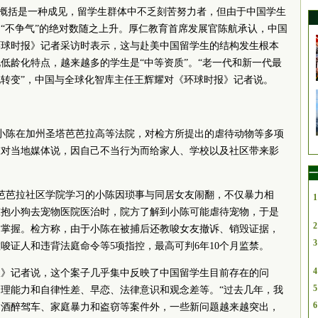
样的概括是一种成见，留学生群体中不乏刻苦努力者，但由于中国学生
“不争气”的绝对数随之上升。厚仁教育首席发展官陈航承认，中国
环球时报》记者采访时表示，这与赴美中国留学生的结构发生根本
低龄化特点，越来越多的学生是“中等资质”。“老一代和新一代最
转变”，中国与全球化智库主任王辉耀对《环球时报》记者说。
学生小陈在加州圣塔芭芭拉高等法院，对检方所提出的虐待动物等多项
陈对当地媒体说，因自己不当行为而给家人、学校以及社区带来影
一
芭芭拉社区学院学习的小陈因琐事与同居女友闹翻，不仅暴力相
1
陈抱小狗去宠物医院医治时，院方了解到小陈可能虐待宠物，于是
2
方掌握。检方称，由于小陈在被捕后还教唆女友撤诉、销毁证据，
3
唆证人和违背法庭命令等5项指控，最高可判6年10个月监禁。
4
报》记者说，这个案子几乎集中反映了中国留学生目前存在的问
5
理能力和自律性差、早恋、法律意识和观念差等。“过去几年，我
6
了酒醉驾车、家庭暴力和盗窃等案件外，一些新问题越来越突出，