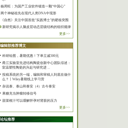
杨周旺：为国产工业软件锻造一颗“中国心”
两个神秘祖先在现代人类DNA中现形
《自然》关注中国首批“实践博士”的硬核突围
0
新研究揭示人脑皮层动态层级结构的组织规律
更多>>
编辑部推荐博文
科研绘图，暑期优惠！下单立减500元
甬江实验室先进结构陶瓷创新中心团队综述：
室温塑性陶瓷的兴起与研究进 ...
投稿系统的另一端，编辑和审稿人到底在做什
么？丨Wiley暑期线上学习营
杂说泰、泰山和泰安（4）古今泰安
果糖充当肿瘤转移信号
甜菜根汁可以缓解怀孕对肾脏的压力
更多>>
论坛推荐