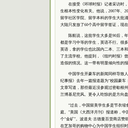
在接受《环球时报》记者采访时
生根本性变化有关。他说，2007年、
留学社区学院、留学本科的学生大批涌
大陆只发放了60个高中留学签证，现在
陈航说，这批学生大多是90后，
都是学习中等的学生，英语不行。很
英语，拿的学位也比国内二本、三本
了主流学校。他提到，《纽约时报》曾
造假的情况。这一带有明显倾向性的
中国学生开豪车的新闻同样导致
纪事报》去年一篇报道题为“校园豪车
文章写道，那些最近没参观过密歇根
兰博基尼兜风。更令人吃惊的是方向盘
“过去，中国留美学生多是节衣缩
庭。”美国《大西洋月刊》报道称，中
个“金矿”。波道夫·古德曼百货商店
在芝加哥的购物中心为中国学生组织