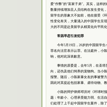
爱“作弊”的“富家子弟”。其实，这
数量持续增加且人员结构在发生变化，
留学生的形象大不如前，他在接受《
性变化有关，大量涌入的中国学生呈现
大的不同是赴美留学从精英化向平民化
常因早恋引发犯罪
今年5月19日，20岁的中国留
罪名向法官表示认罪。在法庭外，小
响，他对此深表歉意。
事情的原委是，去年5月，在圣塔
向，还伤及他们饲养的宠物狗。当小
报警。随后，小陈家暴女友的事被警
因此对其提起包括家暴、虐待动物、教
小陈的辩护律师邓洪对《环球时
题：年龄小、心理承受能力弱、生活自
们处理了上千起中国留学生案件，除