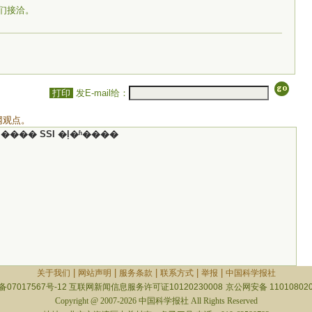
们接洽。
打印
发E-mail给：
网观点。
���� SSI �ļ�ʱ����
|
|
|
|
|
关于我们
网站声明
服务条款
联系方式
举报
中国科学报社
备07017567号-12
互联网新闻信息服务许可证10120230008
京公网安备 110108020
Copyright @ 2007-2026 中国科学报社 All Rights Reserved