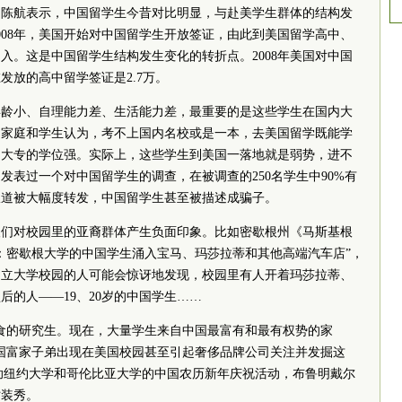
，陈航表示，中国留学生今昔对比明显，与赴美学生群体的结构发
2008年，美国开始对中国留学生开放签证，由此到美国留学高中、
入。这是中国留学生结构发生变化的转折点。2008年美国对中国
发放的高中留学签证是2.7万。
年龄小、自理能力差、生活能力差，最重要的是这些学生在国内大
多家庭和学生认为，考不上国内名校或是一本，去美国留学既能学
和大专的学位强。实际上，这些学生到美国一落地就是弱势，进不
发表过一个对中国留学生的调查，在被调查的250名学生中90%有
报道被大幅度转发，中国留学生甚至被描述成骗子。
人们对校园里的亚裔群体产生负面印象。比如密歇根州《马斯基根
：密歇根大学的中国学生涌入宝马、玛莎拉蒂和其他高端汽车店”，
州立大学校园的人可能会惊讶地发现，校园里有人开着玛莎拉蒂、
后的人——19、20岁的中国学生……
食的研究生。现在，大量学生来自中国最富有和最有权势的家
国富家子弟出现在美国校园甚至引起奢侈品牌公司关注并发掘这
赞助纽约大学和哥伦比亚大学的中国农历新年庆祝活动，布鲁明戴尔
时装秀。