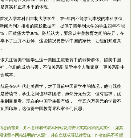
这是真实和正常水平的体现。
%首次入学本科四年制大学学生，在6年内不能拿到本校的本科学位;
《新闻周刊》排名的院校数据库，提供了四年制大学的学生四年不能
4%，匹兹堡大学36%。陈航认为，要承认中美教育之间的差异，在
国毕不了业并不新鲜，这些情况要告诉中国的家长，让他们知道真
的。
应该关注留美中国学生这一美国主流教育中的弱势群体。留美中国
包”，他们的成功与否，不仅关系到留学生个人和家庭，更关系到中
社会成本。
陈航是在90年代赴美留学，对于目前中国留学生的情况，他们既羡
就是苦读书，学生之间也非常团结，虽然身无分文，但有追求，优
学生刮目相看。现在的中国学生很有钱，一年五六万美元的学费不
下负面印象，这值得中国教育界和家长们反思。
信息的需要，并不意味着代表本网站观点或证实其内容的真实性；如其
须保留本网站注明的“来源”，并自负版权等法律责任；作者如果不希望