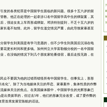
7
恋引发的各类犯罪是中国留学生面临的新问题。很多十五六岁的留
8
管教。他正在处理的一起牵涉12名中国留学高中生的绑架案，其
9
生后，强迫女友上车而形成绑架。邓洪特别提到，不乏十五六岁的
1
的家长毫不知情。此外，留学生滥交情况严重，由此导致家暴甚至
部分留学生到美国是有学习意愿的，但不少学生到美国后沉溺在电
着要花更长时间和更多钱。加州州立大学富勒顿分校的一名中国留
学业，在没钱的情况下到几个朋友家轮番借宿，最后走投无路，在
地民众不要因为他的过错而错怪所有中国留学生。但事实上，形形
污名化”。除了为当地媒体关注的早恋、家暴案件，集体性质的作弊
主流媒体关注的焦点。在美国媒体眼中，中国留学生的光辉形象已
认为是出类拔萃的，但过去5年，他们的形象完全改变，成了爱作弊的
教育首席发展官陈航的话说。