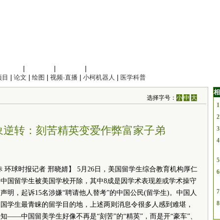
信息科学
|
地球科学
|
数理科学
|
管理综合
项目
|
论文
|
绘图
|
视频·直播
|
小柯机器人
|
医学科普
相
选择字号：
小
中
大
1
2
象逆转：刻苦精英变爱作弊富家子弟
3
4
5
 环球时报记者 邢晓婧】 5月26日，美国留学生综合教育机构厚仁
6
00名中国留学生被美国学校开除，其中8成是因学术表现差或学术操守
7
明，起诉15名涉嫌“聘请他人替考”的中国公民(留学生)。中国人
8
中国学生最青睐的留学目的地，上述两则消息令很多人感到难堪，
——中国留美学生好像不再是“刻苦”的“精英”，而是开“豪车”、