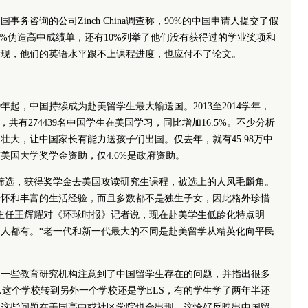
务咨询的公司Zinch China调查称，90%的中国申请人提交了假
0%伪造高中成绩单，还有10%列举了他们没有获得过的学业奖项和
发现，他们的英语水平跟不上课程进度，也应付不了论文。
年起，中国持续成为赴美留学生最大输送国。2013至2014学年，
共有274439名中国学生在美国学习，同比增加16.5%。不少分析
壮大，让中国家长有能力送孩子们出国。仅去年，就有45.98万中
美国大学奖学金资助，仅4.6%是政府资助。
筛选，获得奖学金去美国攻读研究生课程，被选上的人凤毛麟角。
情怀和丰富的生活经验，而且多数都不是独生子女，因此格外珍惜
主任王辉耀对《环球时报》记者说，现在赴美学生低龄化特点明
人都有。“老一代和新一代最大的不同是赴美留学从精英化向平民
，一些教育研究机构注意到了中国留学生存在的问题，并指出很多
从这个学校转到另外一个学校还是学ELS，有的学生学了两年半还
，这些问题在美国高中或社区学院也会出现，这恰好反映出中国留