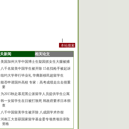
站内规定
|
手机版
关新闻
相关论文
美国加州大学中国博士生疑因抓女生大腿被捕
八千名留美中国学生被开除 15名找枪手被起诉
纽约大学举行毕业礼 华裔新移民超留学生
能否申请国外高校 专家：高考成绩走出去很重
要
为2015秋赴慕尼黑公派留学人员提供学生公寓
韩一女留学生在日被打致死 韩政府要求日本彻
查
八千中国留美学生被开除 八成因学术作假
河南工大首获国家留学基金委专项类项目录取
资格