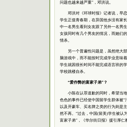
问题也越来越严重”，邓洪说。
邓洪对《环球时报》记者说，早
学生正值青春期，在异国他乡没有家长
中一名男生看到女友跟了另外一名男
女孩同时有几个男友的情况，而她们
情杀。
另一个普遍性问题是，虽然绝大
脑游戏中，而不能按时完成学业意味
学生就因很长时间不能完成语言班的
学校跳楼自杀。
“爱作弊的富家子弟”？
小陈在认罪道歉的同时，希望当
色色的事件已经使中国留学生群体被“
以及开豪车、买名牌之类的行为则是
然不再。“过去，中国(留美)学生被
富家子弟”，《华尔街日报》援引厚仁