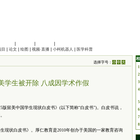
信息科学
|
地球科学
|
数理科学
|
管理综合
项目
|
论文
|
绘图
|
视频·直播
|
小柯机器人
|
医学科普
相
选择字号：
小
中
大
1
2
美学生被开除 八成因学术作假
3
4
5
015版留美中国学生现状白皮书》(以下简称“白皮书”)。白皮书说，
6
除。
7
8
生现状白皮书》。厚仁教育是2010年创办于美国的一家教育咨询