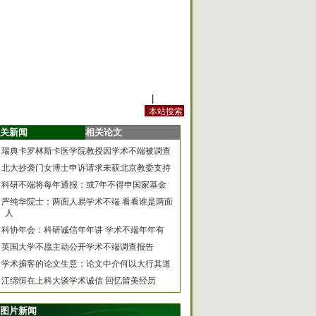
站内规定
|
手机版
关新闻
相关论文
瑞典卡罗林斯卡医学院教授因学术不端被调查
北大抄袭门女博士申诉请求未获北京教委支持
科研不端将每年通报：或7年不得申国家基金
严纯华院士：两面人易学术不端 看看谁是两面
人
科协年会：科研诚信年年讲 学术不端年年有
英国大学不愿主动公开学术不端调查报告
学术掮客的论文生意：论文中介何以大行其道
江绵恒在上科大谈学术诚信 回忆留美经历
图片新闻