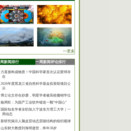
>>更多
周新闻排行
一周新闻评论排行
力直接构成物质！中国科学家首次认证胶球存
在
2026年度黑龙江省自然科学基金拟资助项目公
示
博士论文存在抄袭，明星学者被高校撤销学位
杨周旺：为国产工业软件锻造一颗“中国心”
国际知名学者全职加入宁波东方理工大学｜一
周动态
新研究揭示人脑皮层动态层级结构的组织规律
山东财大教授刘海明逝世，终年38岁