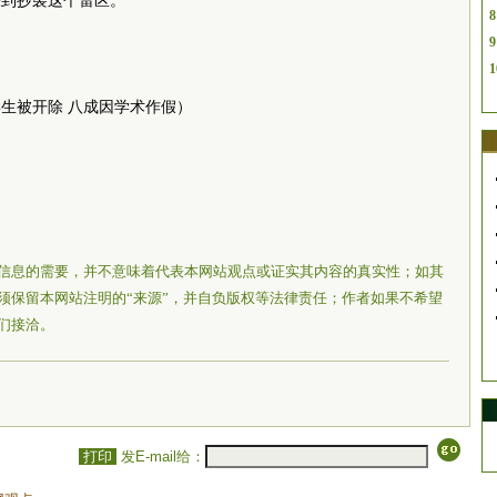
踩到抄袭这个雷区。
8
9
1
学生被开除 八成因学术作假）
信息的需要，并不意味着代表本网站观点或证实其内容的真实性；如其
须保留本网站注明的“来源”，并自负版权等法律责任；作者如果不希望
们接洽。
打印
发E-mail给：