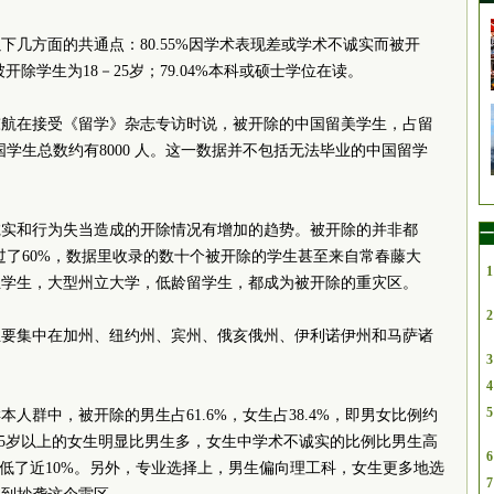
下几方面的共通点：80.55%因学术表现差或学术不诚实而被开
的被开除学生为18－25岁；79.04%本科或硕士学位在读。
陈航在接受《留学》杂志专访时说，被开除的中国留美学生，占留
学生总数约有8000 人。这一数据并不包括无法毕业的中国留学
诚实和行为失当造成的开除情况有增加的趋势。被开除的并非都
一
超过了60%，数据里收录的数十个被开除的学生甚至来自常春藤大
1
业学生，大型州立大学，低龄留学生，都成为被开除的重灾区。
2
主要集中在加州、纽约州、宾州、俄亥俄州、伊利诺伊州和马萨诸
3
4
5
人群中，被开除的男生占61.6%，女生占38.4%，即男女比例约
，25岁以上的女生明显比男生多，女生中学术不诚实的比例比男生高
6
却低了近10%。另外，专业选择上，男生偏向理工科，女生更多地选
7