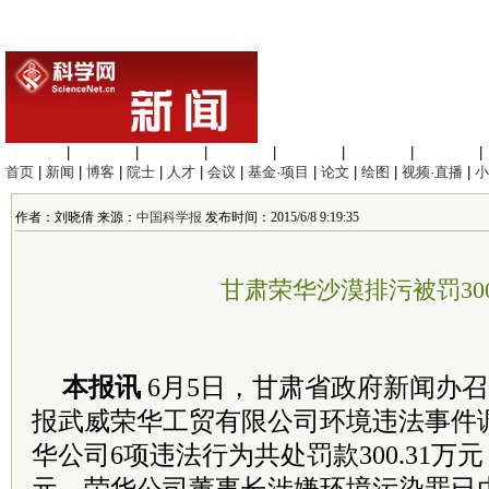
生命科学
|
医学科学
|
化学科学
|
工程材料
|
信息科学
|
地球科学
|
数理科学
|
首页
|
新闻
|
博客
|
院士
|
人才
|
会议
|
基金·项目
|
论文
|
绘图
|
视频·直播
|
小
作者：刘晓倩 来源：
中国科学报
发布时间：2015/6/8 9:19:35
甘肃荣华沙漠排污被罚30
本报讯
6月5日，甘肃省政府新闻办
报武威荣华工贸有限公司环境违法事件
华公司6项违法行为共处罚款300.31万元