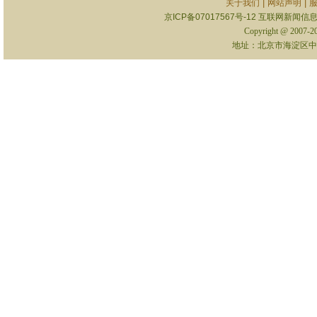
|
|
关于我们
网站声明
京ICP备07017567号-12
互联网新闻信息服
Copyright @ 2007-
地址：北京市海淀区中关村