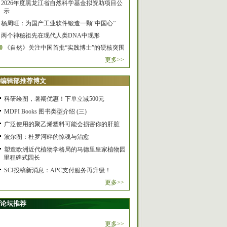
2026年度黑龙江省自然科学基金拟资助项目公
示
杨周旺：为国产工业软件锻造一颗“中国心”
两个神秘祖先在现代人类DNA中现形
0
《自然》关注中国首批“实践博士”的硬核突围
更多>>
编辑部推荐博文
科研绘图，暑期优惠！下单立减500元
MDPI Books 图书类型介绍 (三)
广泛使用的聚乙烯塑料可能会损害你的肝脏
波尔图：杜罗河畔的惊魂与治愈
塑造欧洲近代植物学格局的马德里皇家植物园
里程碑式园长
SCI投稿新消息：APC支付服务再升级！
更多>>
论坛推荐
更多>>