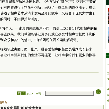
们在看完表演后纷纷惊叹道。《今夜我们“讲”相声》这部相声剧的
员们对内容进行了精简和创新，采取了一些全新的原创段子。在长
地讲述了相声艺术从清末发展至今的故事，又结合了现代大学生们
笑的同时，不由得拍掌叫好。
中两个人、一张桌的传统相声不同，而是以戏剧的形式把相声的精
和喜剧效果。我们希望能够让更多的观众改变对相声古板而传统的
到欢乐和其中的魅力。”曲艺团现任团长栾彤辉说道。
面临着毕业离团，而一批又一批喜爱相声的新团员逐渐成长起来，
团会让相声距离我们的生活不再遥远，让相声带给我们更多的惊喜
一
1
2
3
4
打印
发E-mail给：
5
6
网观点。
���� SSI �ļ�ʱ����