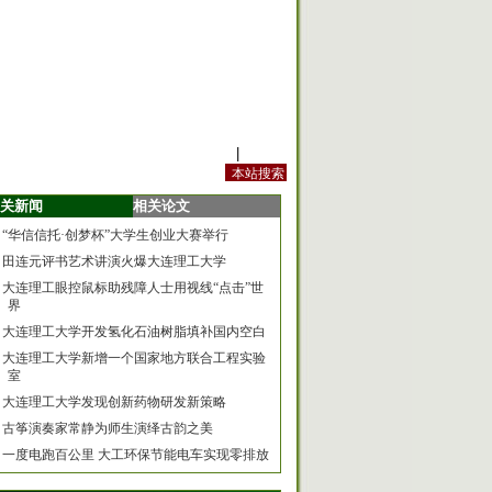
站内规定
|
手机版
关新闻
相关论文
“华信信托·创梦杯”大学生创业大赛举行
田连元评书艺术讲演火爆大连理工大学
大连理工眼控鼠标助残障人士用视线“点击”世
界
大连理工大学开发氢化石油树脂填补国内空白
大连理工大学新增一个国家地方联合工程实验
室
大连理工大学发现创新药物研发新策略
古筝演奏家常静为师生演绎古韵之美
一度电跑百公里 大工环保节能电车实现零排放