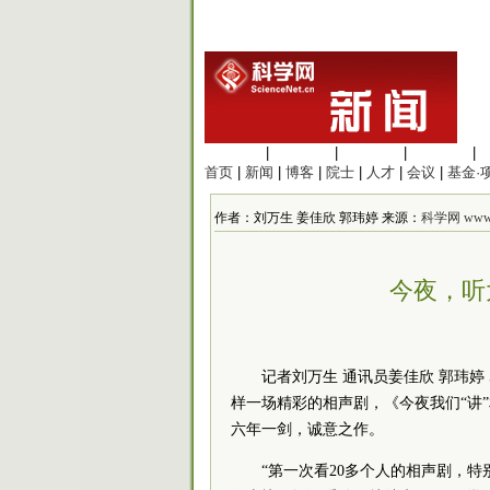
生命科学
|
医学科学
|
化学科学
|
工程材料
|
首页
|
新闻
|
博客
|
院士
|
人才
|
会议
|
基金·
作者：刘万生 姜佳欣 郭玮婷 来源：
科学网 www.sc
今夜，听
记者刘万生 通讯员姜佳欣 郭玮婷
样一场精彩的相声剧，《今夜我们“讲”
六年一剑，诚意之作。
“第一次看20多个人的相声剧，