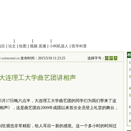
信息科学
|
地球科学
|
数理科学
|
管理综合
项目
|
论文
|
绘图
|
视频·直播
|
小柯机器人
|
医学科普
相
iencenet.cn
发布时间：2015/5/18 11:23:25
选择字号：
小
中
大
1
2
大连理工大学曲艺团讲相声
3
4
5
 5月17日晚六点半，大连理工大学曲艺团的同学们为我们带来了这
6
相声》，这是曲艺团自2009年成团以来首次全员登上礼堂的舞台，
7
8
特别壮观也非常精彩，给人耳目一新的感觉。这一个多小时的时间过