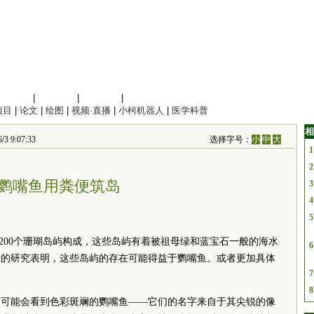
信息科学
|
地球科学
|
数理科学
|
管理综合
项目
|
论文
|
绘图
|
视频·直播
|
小柯机器人
|
医学科普
相
 9:07:33
选择字号：
小
中
大
1
2
鹦嘴鱼用粪便筑岛
3
4
5
200个珊瑚岛屿构成，这些岛屿有着被祖母绿和蓝宝石一般的海水
6
新的研究表明，这些岛屿的存在可能得益于鹦嘴鱼。或者更加具体
7
8
，可能会看到色彩斑斓的鹦嘴鱼——它们的名字来自于其尖锐的像