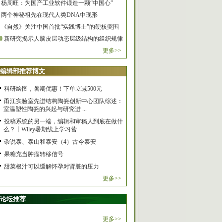
杨周旺：为国产工业软件锻造一颗“中国心”
两个神秘祖先在现代人类DNA中现形
《自然》关注中国首批“实践博士”的硬核突围
0
新研究揭示人脑皮层动态层级结构的组织规律
更多>>
编辑部推荐博文
科研绘图，暑期优惠！下单立减500元
甬江实验室先进结构陶瓷创新中心团队综述：
室温塑性陶瓷的兴起与研究进 ...
投稿系统的另一端，编辑和审稿人到底在做什
么？丨Wiley暑期线上学习营
杂说泰、泰山和泰安（4）古今泰安
果糖充当肿瘤转移信号
甜菜根汁可以缓解怀孕对肾脏的压力
更多>>
论坛推荐
更多>>