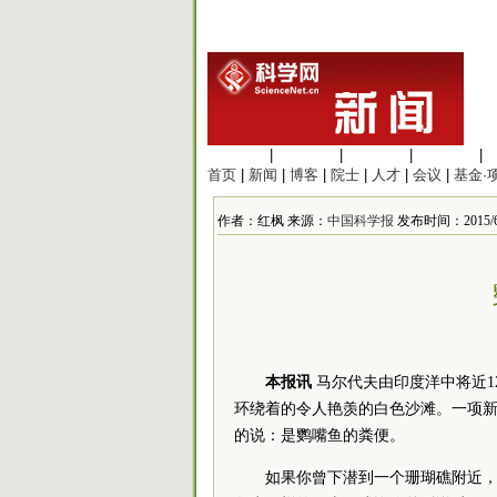
生命科学
|
医学科学
|
化学科学
|
工程材料
|
首页
|
新闻
|
博客
|
院士
|
人才
|
会议
|
基金·
作者：红枫 来源：
中国科学报
发布时间：2015/6/3
本报讯
马尔代夫由印度洋中将近1
环绕着的令人艳羡的白色沙滩。一项
的说：是鹦嘴鱼的粪便。
如果你曾下潜到一个珊瑚礁附近