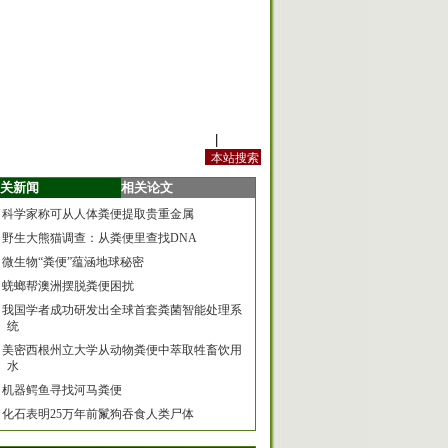
站内规定
|
手机版
关新闻
相关论文
科学家称可从人体粪便提取贵重金属
野生大熊猫调查：从粪便里查找DNA
微生物“粪便”蕴涵地球秘密
蜣螂帮澳洲摆脱粪便困扰
我国学者成功研发出全球首套粪菌智能处理系
统
美密西根州立大学从动物粪便中萃取牲畜饮用
水
机器鳄鱼寻找河马粪便
化石表明25万年前鬣狗吞食人类尸体