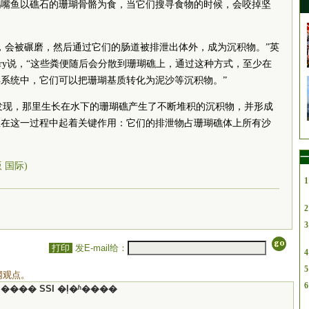
鹦嘴鱼以礁石的珊瑚骨骼为食，当它们搜寻食物的时候，会咬掉坚
，会被碾磨，然后通过它们的肠道被排泄出体外，成为沉积物。”英
Perry说，“这些粪便随后会分散到珊瑚礁上，通过这种方式，至少在
系统中，它们可以把珊瑚基质转化为泥沙等沉积物。”
尔代夫发现，那里生长在水下的珊瑚礁产生了不断堆积的沉积物，并形成
鱼在这一过程中起着关键作用：它们的排泄物占珊瑚礁体上所有沙
一
版 国际)
1
2
3
打印
发E-mail给：
4
5
网观点。
6
���� SSI �ļ�ʱ����