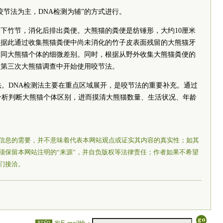
节法为主，DNA检测为辅”的方式进行。
竹节，消化后排出粪便。大熊猫的粪便是纺锤形，大约10厘米
员据此通过收集熊猫粪便中尚未消化的竹子皮表面残留的大熊猫牙
不同大熊猫个体的细微差别。同时，根据从野外收集大熊猫粪便的
从第三次大熊猫调查中开始使用咬节法。
。DNA检测法主要在重点区域展开，是咬节法的重要补充。通过
分析判断大熊猫个体区别，进而摸清大熊猫数量、生活状况、年龄
信息的需要，并不意味着代表本网站观点或证实其内容的真实性；如其
须保留本网站注明的“来源”，并自负版权等法律责任；作者如果不希望
们接洽。