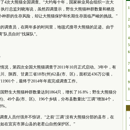
了4次大熊猫全国调查。“大约每十年，国家林业局会组织一次大
1
项目执行总监刘晓海说，虽然四调显示，野生大熊猫种群数量和栖息
小种群的生存风险，却让大熊猫保护和长期生存面临严峻的挑战。”
2
3
调查员，在两年多的时间里，地毯式搜寻大熊猫的足迹。由于
”队员自封“找屎队”。
4
5
6
%
7
，第四次全国大熊猫调查于2011年10月正式启动。3年中，有
8
川、陕西、甘肃三省18市(州)62县(市、区)，面积近436万公顷，
方11901个，最终于2014年年底完成调查工作。
9
1
野生大熊猫种群数量达到1864只，增长了16.8%；野生大熊猫分
)、49个县(市、区)、196个乡镇，分布县数量比“三调”增加4个，
8%。
查人员付强并不惊讶。“之前‘三调’没有大熊猫分部的县市，在
如在宜宾市屏山县的老君山自然保护区。”