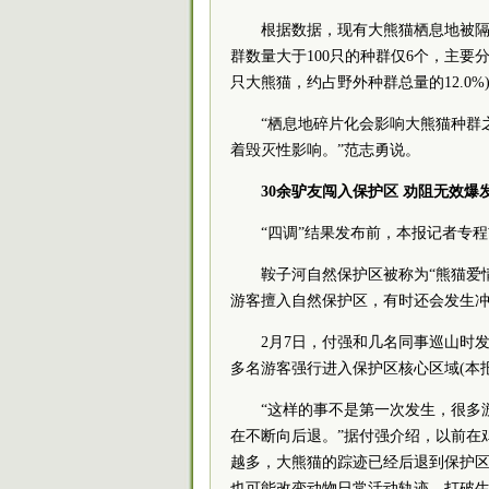
根据数据，现有大熊猫栖息地被隔离
群数量大于100只的种群仅6个，主要
只大熊猫，约占野外种群总量的12.0
“栖息地碎片化会影响大熊猫种群之间
着毁灭性影响。”范志勇说。
30余驴友闯入保护区 劝阻无效爆
“四调”结果发布前，本报记者专程
鞍子河自然保护区被称为“熊猫爱情
游客擅入自然保护区，有时还会发生
2月7日，付强和几名同事巡山时发
多名游客强行进入保护区核心区域(本报
“这样的事不是第一次发生，很多游
在不断向后退。”据付强介绍，以前在
越多，大熊猫的踪迹已经后退到保护区
也可能改变动物日常活动轨迹，打破生