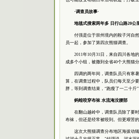
·调查员故事·
地毯式搜索两年多 日行山路20公
付强是位于崇州境内的鞍子河自然保
员一起，参加了第四次熊猫调查。
2011年10月31日，来自四川各
成多个小组，被撒到全省40个大熊猫分
四调的两年间，调查队员只有寒暑两
算，在调查过程中，队员们每天至少要
胖，等到调查结束，“跑瘦了一二十斤”
蚂蝗咬穿布袜 水流淹没腰部
在翻山越岭中，调查队员除了要时刻
布袜，但还是经常被咬到。但更艰苦
这次大熊猫调查分布地区海拔动辄30
过河十几次很正常。”付强说，河水深