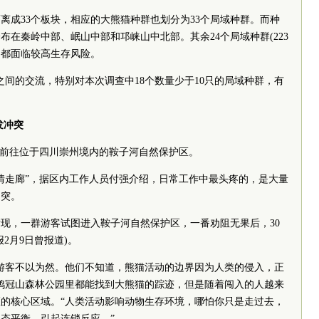
成33个板块，相应的大熊猫种群也划分为33个局域种群。而种
分布在秦岭中部、岷山中部和邛崃山中北部。其余24个局域种群(223
%)都面临较高生存风险。
的交流，特别对本次调查中18个数量少于10只的局域种群，有
发冲突
前往位于四川崇州境内的鞍子河自然保护区。
走廊”，据区内工作人员付强介绍，日常工作中最头疼的，是大量
冲突。
现，一群游客试图进入鞍子河自然保护区，一番劝阻无果后，30
2月9日曾报道)。
客不以为然。他们不知道，熊猫活动的边界因为人类的侵入，正
鸡冠山森林公园里都能找到大熊猫的踪迹，但是随着闯入的人越来
的核心区域。“人类活动影响动物生存环境，哪怕你只是走过去，
态平衡，引起连锁反应。”