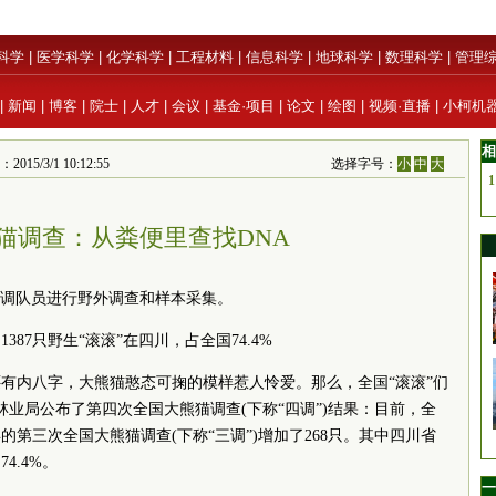
科学
|
医学科学
|
化学科学
|
工程材料
|
信息科学
|
地球科学
|
数理科学
|
管理
|
新闻
|
博客
|
院士
|
人才
|
会议
|
基金·项目
|
论文
|
绘图
|
视频·直播
|
小柯机
相
3/1 10:12:55
选择字号：
小
中
大
1
猫调查：从粪便里查找DNA
队员进行野外调查和样本采集。
7只野生“滚滚”在四川，占全国74.4%
内八字，大熊猫憨态可掬的模样惹人怜爱。那么，全国“滚滚”们
林业局公布了第四次全国大熊猫调查(下称“四调”)结果：目前，全
3年的第三次全国大熊猫调查(下称“三调”)增加了268只。其中四川省
4.4%。
一