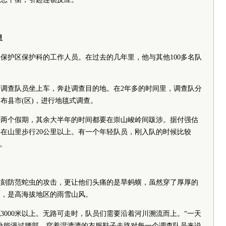
里
护区保护科的工作人员。在过去的几年里，他与其他100多名队
地的调查队员坐上车，奔赴调查目的地。在2年多的时间里，调查队分
布县市(区)，进行地毯式调查。
个假期，其余大半年的时间都要在崇山峻岭间跋涉。据付强估
在山里步行20公里以上。有一个年轻队员，刚入队的时候比较
。
防范蛇虫的攻击，更让他们头痛的是旱蚂蟥，虽然穿了厚厚的
的，是高海拔地区的雨雪山风。
00米以上。无路可走时，队员们需要沿着河川溯流而上。“一天
处能漫过腰部，穿着湿漉漉的衣服鞋子走路对每一个调查队员来说