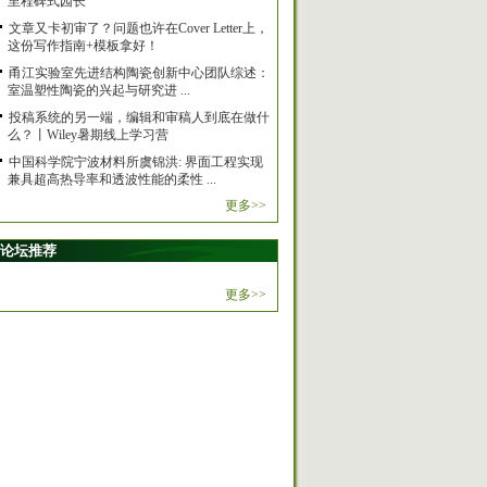
里程碑式园长
文章又卡初审了？问题也许在Cover Letter上，
这份写作指南+模板拿好！
甬江实验室先进结构陶瓷创新中心团队综述：
室温塑性陶瓷的兴起与研究进 ...
投稿系统的另一端，编辑和审稿人到底在做什
么？丨Wiley暑期线上学习营
中国科学院宁波材料所虞锦洪: 界面工程实现
兼具超高热导率和透波性能的柔性 ...
更多>>
论坛推荐
更多>>