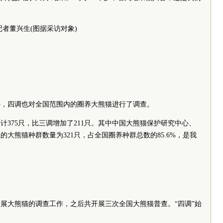
者董兴生(图据采访对象)
四调也对全国范围内的圈养大熊猫进行了调查。
375只，比三调增加了211只。其中中国大熊猫保护研究中心、
大熊猫种群数量为321只，占全国圈养种群总数的85.6%，是我
展大熊猫的调查工作，之后共开展三次全国大熊猫普查。“四调”始