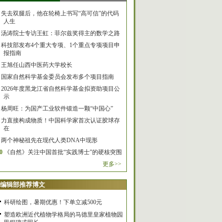
失去双腿后，他在轮椅上书写“高可信”的代码
人生
汤涛院士专访王虹：菲尔兹奖得主的数学之路
科技部发布4个重大专项、1个重点专项项目申
报指南
王旭任山西中医药大学校长
国家自然科学基金委员会发布多个项目指南
2026年度黑龙江省自然科学基金拟资助项目公
示
杨周旺：为国产工业软件锻造一颗“中国心”
力直接构成物质！中国科学家首次认证胶球存
在
两个神秘祖先在现代人类DNA中现形
0
《自然》关注中国首批“实践博士”的硬核突围
更多>>
编辑部推荐博文
科研绘图，暑期优惠！下单立减500元
塑造欧洲近代植物学格局的马德里皇家植物园