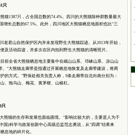
81只
猫1387只，占全国总数的74.4%。四川的大熊猫除种群数量最大
全国增长总数的67.5%。此外，四川地区大熊猫栖息地面积也比“三
川老君山自然保护区内并未发现野生大熊猫踪迹。从2013年开始，
粪便及活动踪迹，并多次在区内拍到野生大熊猫的清晰照片。
前全省大熊猫栖息地主要集中在岷山山系、邛崃山系、凉山山
带。“大熊猫走廊带是指通过开展栖息地恢复及走廊带建设，将两
护的方式。”野保处相关负责人称，9条走廊带自北向南分别为：
巴山、拖乌山、梅花、黄茅梗、山棱杠。
0只
大熊猫的生存和发展也面临困境。“影响比较大的，主要是人为干
中国)科学与政策创新中心高级总监范志勇说，从“四调”结果来
猫栖息地的碎片化。