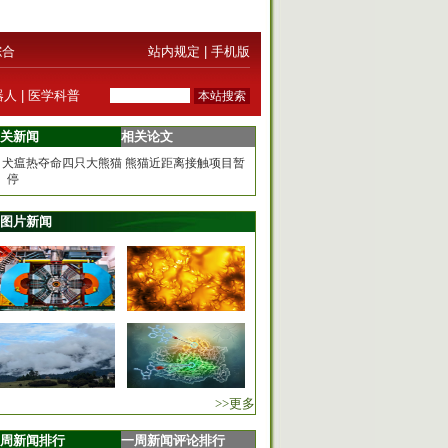
综合
站内规定
|
手机版
器人
|
医学科普
关新闻
相关论文
犬瘟热夺命四只大熊猫 熊猫近距离接触项目暂
停
图片新闻
>>更多
周新闻排行
一周新闻评论排行