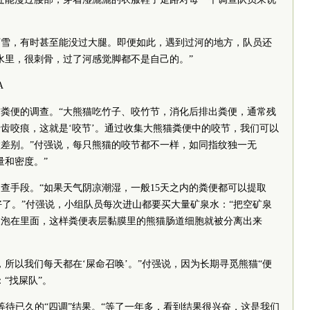
，有时甚至能没过大腿。即便如此，遇到过河的地方，队员还
水里，很刺骨，过了河感觉脚都不是自己的。”
A
便的调查。“大熊猫吃竹子、咬竹节，消化后排出粪便，通常残
齿咬痕，这就是‘咬节’。通过收集大熊猫粪便中的咬节，我们可以
差别。”付强说，每只熊猫的咬节都不一样，如同指纹独一无
量和密度。”
查手段。“如果天气阴凉潮湿，一般15天之内的粪便都可以提取
好了。”付强说，小组队员每次进山都要买大量矿泉水：“把空矿泉
便泡在里面，这样粪便表层黏膜里的熊猫肠道细胞就被分离出来
以我们每天都在‘屎命召唤’。”付强说，因为长期寻觅熊猫“便
“找屎队”。
待已久的“四调”结果。“等了一年多，看到结果很兴奋，这是我们