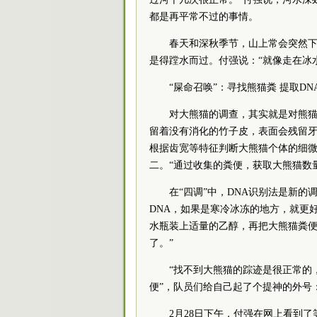
都是再平常不过的事情。
春天和深秋季节，山上常会突然下雪
是得蹚水而过。付强说：“就像走在冰
“屎命召唤”：寻找熊猫粪 提取DN
对大熊猫的调查，其实就是对熊猫粪
留着没有消化的竹子皮，表面会残留牙
根据齿宽等特征判断大熊猫个体的细微
二。“通过收集的粪便，获取大熊猫数
在“四调”中，DNA识别法是新的调
DNA，如果是寒冷冰冻的地方，就更
水瓶装上适量的乙醇，再把大熊猫粪
了。”
“找不到大熊猫的踪迹是很正常的，所
便”，队员们给自己起了个提神的外号：
2月28日下午，付强在网上看到了等