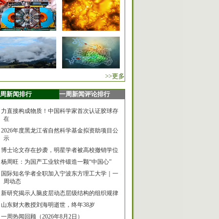
>>更多
周新闻排行
一周新闻评论排行
力直接构成物质！中国科学家首次认证胶球存
在
2026年度黑龙江省自然科学基金拟资助项目公
示
博士论文存在抄袭，明星学者被高校撤销学位
杨周旺：为国产工业软件锻造一颗“中国心”
国际知名学者全职加入宁波东方理工大学｜一
周动态
新研究揭示人脑皮层动态层级结构的组织规律
山东财大教授刘海明逝世，终年38岁
一周热闻回顾（2026年8月2日）