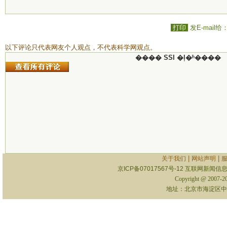
打印
发E-mail给
以下评论只代表网友个人观点，不代表科学网观点。
���� SSI �ļ�ʱ����
|
|
关于我们
网站声明
京ICP备07017567号-12
互联网新闻信息服
Copyright @ 2007-
地址：北京市海淀区中关村