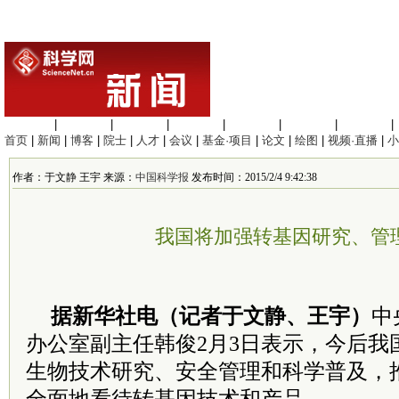
生命科学
|
医学科学
|
化学科学
|
工程材料
|
信息科学
|
地球科学
|
数理科学
|
首页
|
新闻
|
博客
|
院士
|
人才
|
会议
|
基金·项目
|
论文
|
绘图
|
视频·直播
|
小
作者：于文静 王宇 来源：
中国科学报
发布时间：2015/2/4 9:42:38
我国将加强转基因研究、管
据新华社电（记者于文静、王宇）
中
办公室副主任韩俊2月3日表示，今后我
生物技术研究、安全管理和科学普及，