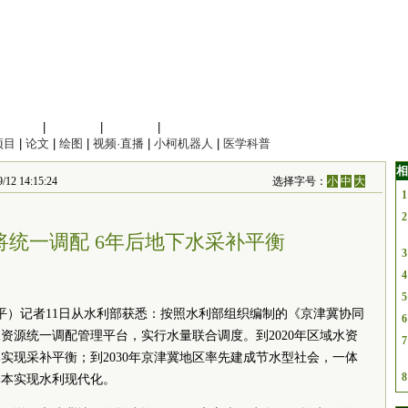
信息科学
|
地球科学
|
数理科学
|
管理综合
项目
|
论文
|
绘图
|
视频·直播
|
小柯机器人
|
医学科普
相
14:15:24
选择字号：
小
中
大
1
2
将统一调配 6年后地下水采补平衡
3
4
5
永平）记者11日从水利部获悉：按照水利部组织编制的《京津冀协同
6
资源统一调配管理平台，实行水量联合调度。到2020年区域水资
7
实现采补平衡；到2030年京津冀地区率先建成节水型社会，一体
8
基本实现水利现代化。