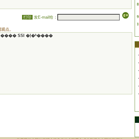
8
9
打印
发E-mail给：
1
网观点。
���� SSI �ļ�ʱ����