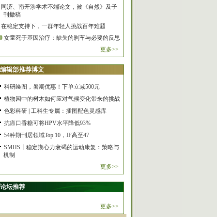
同济、南开涉学术不端论文，被《自然》及子
刊撤稿
在稳定支持下，一群年轻人挑战百年难题
0
女童死于基因治疗：缺失的刹车与必要的反思
更多>>
编辑部推荐博文
科研绘图，暑期优惠！下单立减500元
植物园中的树木如何应对气候变化带来的挑战
色彩科研 | 工科生专属：插图配色灵感库
抗癌口香糖可将HPV水平降低93%
54种期刊居领域Top 10，IF高至47
SMHS丨稳定期心力衰竭的运动康复：策略与
机制
更多>>
论坛推荐
更多>>