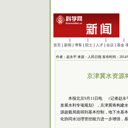
生命科学
|
医学科学
|
化学科学
|
工程材料
|
首页
|
新闻
|
博客
|
院士
|
人才
|
会议
|
基金·
作者：赵永平 来源：人民日报 发布时间：2014/9/12 
京津冀水资源
本报北京9月11日电 （记者赵
发展水利专项规划》，京津冀将构建水
源超载局面得到基本控制，地下水基本
化协同水治理管控能力进一步增强，