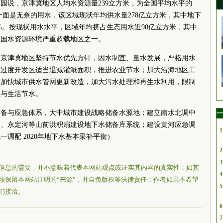
园说，京津冀地区人均水资源量239立方米，为全国平均水平的
一面是无奈的用水，该区域现状年均供水量278亿立方米，其中地下
9%。按现状用水水平，区域年均挤占生态用水近90亿立方米，其中
我国水资源环境严重超载地区之一。
，京津冀地区坚持节水优先方针，因水制宜、量水发展，严格用水
源过度开发区适当退减灌溉面积，推进农业节水；加大沿海地区工
；加快城市供水管网更新改造，加大污水处理和再生水利用，限制
业与生活节水。
储备与应急体系，大中城市建设战略储备水源地；建立南水北调中
一
河、永定河等山前洪积扇建设地下水储备库系统；建设黄河应急调
1
调配 2020年地下水基本采补平衡）
2
3
信息的需要，并不意味着代表本网站观点或证实其内容的真实性；如其
4
须保留本网站注明的“来源”，并自负版权等法律责任；作者如果不希望
5
们接洽。
6
7