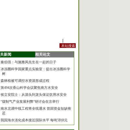
站内规定
|
手机版
关新闻
相关论文
秦伯强：与施雅风先生在一起的日子
冰冻圈科学国家重点实验室：提出冰冻圈科学
树
森林植被可调控水资源形成过程
第494次香山科学会议聚焦南方水安全
侯立安院士：从源头到龙头保证饮用水安全
“煤制气产业发展利弊”研讨会在京举行
南水北调中线工程将全线通水 曾因资金短缺推
迟
我国海水淡化成本接近国际水平 每吨5到8元