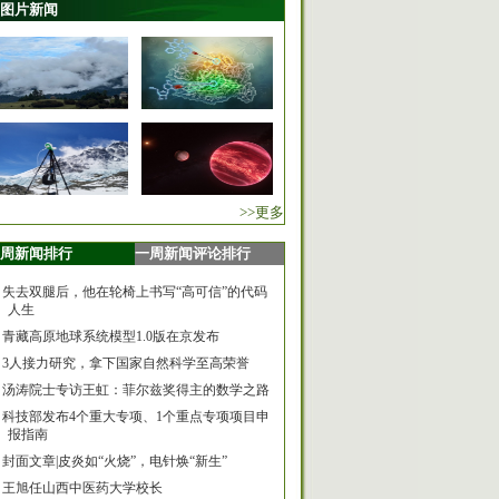
图片新闻
>>更多
周新闻排行
一周新闻评论排行
失去双腿后，他在轮椅上书写“高可信”的代码
人生
青藏高原地球系统模型1.0版在京发布
3人接力研究，拿下国家自然科学至高荣誉
汤涛院士专访王虹：菲尔兹奖得主的数学之路
科技部发布4个重大专项、1个重点专项项目申
报指南
封面文章|皮炎如“火烧”，电针焕“新生”
王旭任山西中医药大学校长