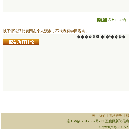
打印
发E-mail给
以下评论只代表网友个人观点，不代表科学网观点。
���� SSI �ļ�ʱ����
|
|
关于我们
网站声明
京ICP备07017567号-12
互联网新闻信息服
Copyright @ 2007-