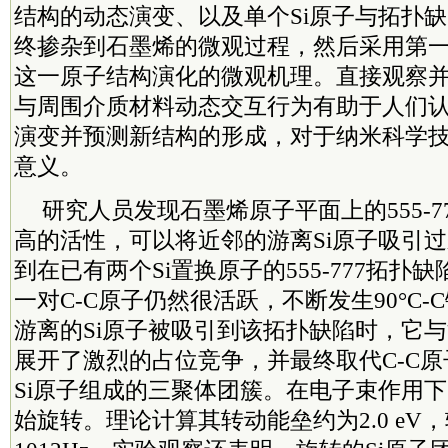
结构的动态演变、以及单个Si原子与拓扑
终掺杂到石墨烯的微观过程，然后采用第
这一原子结构演化的微观机理。直接观察
与周围介质材料动态交互行为有助于人们
演变并预测新结构的形成，对于纳米科学
意义。
研究人员发现石墨烯原子平面上的555-7
高的活性，可以将近邻的游离Si原子吸引
到在已有两个Si置换原子的555-777拓扑缺陷
一对C-C原子仍然很活跃，不断发生90°C
游离的Si原子被吸引到该拓扑缺陷时，它与
展开了激烈的占位竞争，并最终取代C-C
Si原子组成的三聚体团簇。在电子束作用下
始旋转。理论计算其转动能垒约为2.0 eV