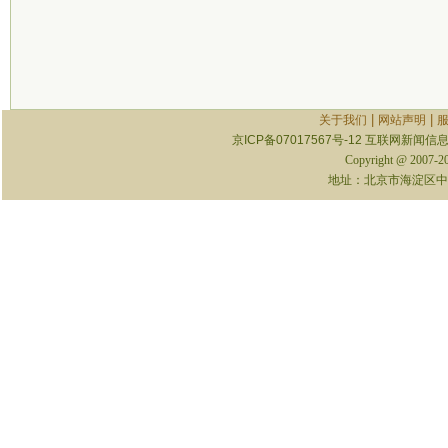
|
|
关于我们
网站声明
京ICP备07017567号-12
互联网新闻信息服
Copyright @ 2007-
地址：北京市海淀区中关村