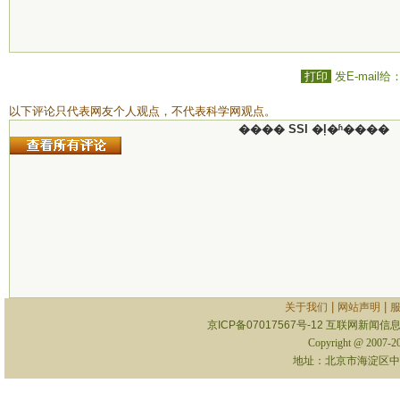
打印
发E-mail给
以下评论只代表网友个人观点，不代表科学网观点。
���� SSI �ļ�ʱ����
|
|
关于我们
网站声明
京ICP备07017567号-12
互联网新闻信息服
Copyright @ 2007-
地址：北京市海淀区中关村