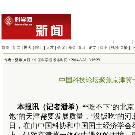
生命科学
|
医学科学
|
化学科学
|
工程材料
|
信息科学
|
地球科学
|
数理科学
|
首页
|
新闻
|
博客
|
院士
|
人才
|
会议
|
基金·项目
|
论文
|
绘图
|
视频·直播
|
小
作者：潘希 来源：
中国科学报
发布时间：2014-8-28 13:16:29
中国科技论坛聚焦京津冀
本报讯（记者潘希）“‘
吃不下’的北京
饱’的天津需要发展质量，‘没饭吃’的河
日，在由中国科协和中国国土经济学会