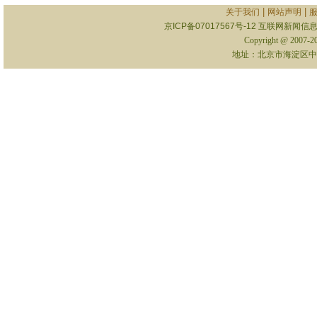
|
|
关于我们
网站声明
京ICP备07017567号-12
互联网新闻信息服
Copyright @ 2007-
地址：北京市海淀区中关村