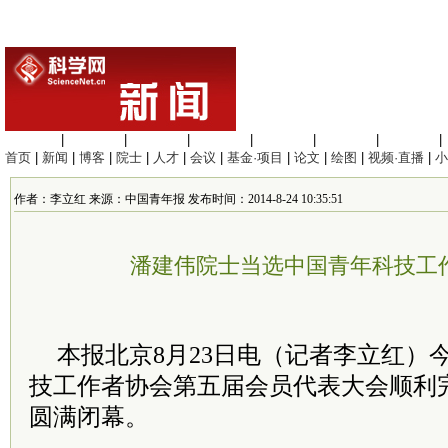
生命科学
|
医学科学
|
化学科学
|
工程材料
|
信息科学
|
地球科学
|
数理科学
|
首页
|
新闻
|
博客
|
院士
|
人才
|
会议
|
基金·项目
|
论文
|
绘图
|
视频·直播
|
小
作者：李立红 来源：中国青年报 发布时间：2014-8-24 10:35:51
潘建伟院士当选中国青年科技工
本报北京8月23日电（记者李立红）
技工作者协会第五届会员代表大会顺利
圆满闭幕。