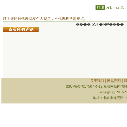
打印
发E-mail给
以下评论只代表网友个人观点，不代表科学网观点。
���� SSI �ļ�ʱ����
|
|
关于我们
网站声明
京ICP备07017567号-12
互联网新闻信息服
Copyright @ 2007-
地址：北京市海淀区中关村