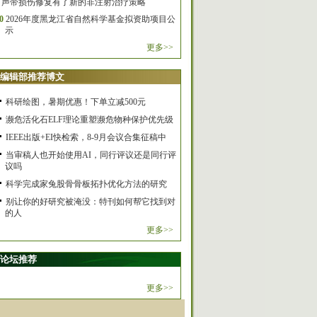
声带损伤修复有了新的非注射治疗策略
0
2026年度黑龙江省自然科学基金拟资助项目公
示
更多>>
编辑部推荐博文
科研绘图，暑期优惠！下单立减500元
濒危活化石ELF理论重塑濒危物种保护优先级
IEEE出版+EI快检索，8-9月会议合集征稿中
当审稿人也开始使用AI，同行评议还是同行评
议吗
科学完成家兔股骨骨板拓扑优化方法的研究
别让你的好研究被淹没：特刊如何帮它找到对
的人
更多>>
论坛推荐
更多>>