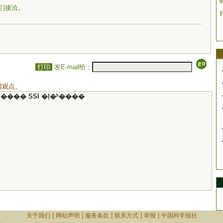
9
们接洽。
1
打印
发E-mail给：
网观点。
���� SSI �ļ�ʱ����
|
|
|
|
|
关于我们
网站声明
服务条款
联系方式
举报
中国科学报社