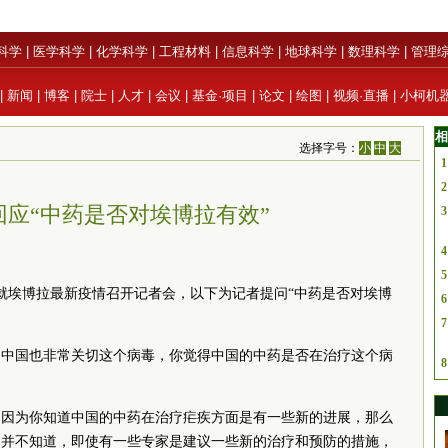
科学
|
医学科学
|
化学科学
|
工程材料
|
信息科学
|
地球科学
|
数理科学
|
管理
|
新闻
|
博客
|
院士
|
人才
|
会议
|
基金·项目
|
论文
|
绘图
|
视频·直播
|
小柯机
相
选择字号：
小
中
大
1
2
回应“中药是否对埃博拉有效”
3
4
5
瓦就埃博拉最新疫情召开记者会，以下为记者提问“中药是否对埃博
6
7
，中国也非常关切这个病毒，你觉得中国的中药是否在治疗这个病
8
，因为你知道中国的中药在治疗疟疾方面是有一些新的进展，那么
们并不知道，即使有一些专家是建议一些新的治疗和预防的措施，