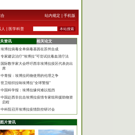
综合
站内规定
|
手机版
器人
|
医学科普
关资讯
相关论文
埃博拉病毒全单病毒基因在苏州合成
专家建议治疗“埃博拉”可尝试抗毒血清疗法
国际数学家大会呼吁西非埃博拉疫区代表勿出
席
中青报：埃博拉药物使用的伦理之争
世卫组织拉响埃博拉“全球警报”
中国科学报：埃博拉缘何难以抵挡
中国赴西非抗击埃博拉疫情专家组和援助物资
启程
中科院召开埃博拉疫情防控研讨会
图片资讯