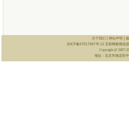
|
|
关于我们
网站声明
京ICP备07017567号-12
互联网新闻信息服
Copyright @ 2007-
地址：北京市海淀区中关村