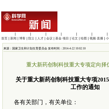
生命科学
|
医学科学
|
化学科学
|
工程材料
|
信息科学
|
地球科学
|
数理科学
|
首页
|
新闻
|
博客
|
院士
|
人才
|
会议
|
基金·项目
|
论文
|
绘图
|
视频·直播
|
小
来源：国家卫生和计划生育委员会 发布时间：2014-4-22 10:02:10
重大新药创制科技重大专项定向择
关于重大新药创制科技重大专项201
工作的通知
各有关部门，有关单位：