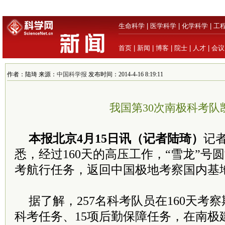
生命科学
|
医学科学
|
化学科学
|
工
首页
|
新闻
|
博客
|
院士
|
人才
|
会议
作者：陆琦 来源：
中国科学报
发布时间：2014-4-16 8:19:11
我国第30次南极科考队
本报北京4月15日讯（记者陆琦）
记
悉，经过160天的高压工作，“雪龙”号
考航行任务，返回中国极地考察国内基
据了解，257名科考队员在160天考
科考任务、15项后勤保障任务，在南极