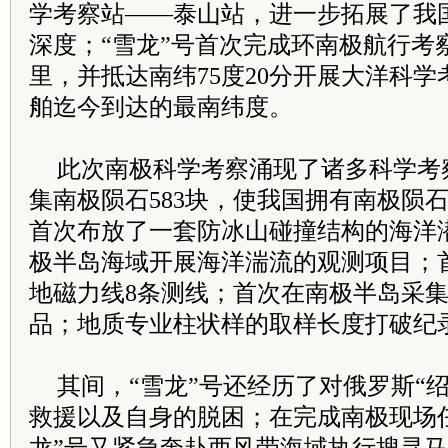
学考察站——泰山站，进一步拓展了我
深度；“雪龙”号首次完成环南极航行考察
里，并抵达南纬75度20分开展大洋科
舶迄今到达的最南纬度。
此次南极科学考察涌现了诸多科学考
集南极陨石583块，使我国拥有南极陨石总
首次布放了一套防冰山碰撞结构的海洋
极半岛海域开展海洋湍流的观测项目；
地磁力线8条测线；首次在南极半岛采
品；地质专业柱状样的取样长度打破纪
其间，“雪龙”号还经历了对俄罗斯“
救援以及自身的脱困；在完成南极现场