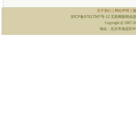
|
|
关于我们
网站声明
京ICP备07017567号-12
互联网新闻信息服
Copyright @ 2007-
地址：北京市海淀区中关村