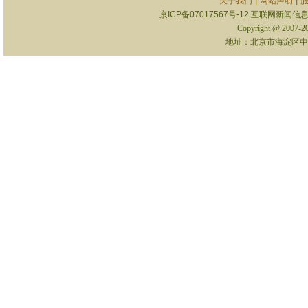
|
|
关于我们
网站声明
京ICP备07017567号-12
互联网新闻信息服
Copyright @ 2007-
地址：北京市海淀区中关村