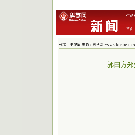
生命
首页
作者：史俊庭 来源：
科学网 www.sciencenet.cn
发
郭曰方郑