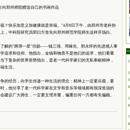
方向郑州师院赠送自己的书画作品
幸福？快乐加意义加健康就是幸福。”4月8日下午，由郑州市老科协
会上，中科院研究员郭曰方首先向郑州师范学院师生这样开场白。
了解的“两弹一星”功勋——钱三强、邓稼先、郭永怀的先进感人事
一
科学追求和信仰。他指出，金钱和物质不是他们的追求，他们看重
合当下复杂的世界形势指出，是老一代科学家们的无私奉献精神，
1
幸福生活。
2
3
斗争的经历，向学生传递一种生活的理念：精神上一定要乐观，要
4
同时，他分享了老一代科学家在文学和音乐等领域都有很深造诣的
体会建议广大师生，一定要文理并重，偏重任何一方都有失偏颇。
5
6
7
8