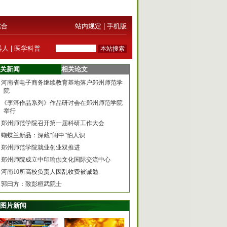
综合
站内规定
|
手机版
器人
|
医学科普
关新闻
相关论文
河南省电子商务继续教育基地落户郑州师范学
院
《李洱作品系列》作品研讨会在郑州师范学院
举行
郑州师范学院召开第一届科研工作大会
蝴蝶兰新品：深藏“闺中”怕人识
郑州师范学院就业创业双推进
郑州师院成立中印瑜伽文化国际交流中心
河南10所高校负责人因乱收费被诫勉
郭曰方：致彭桓武院士
图片新闻