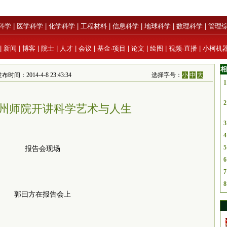
科学
|
医学科学
|
化学科学
|
工程材料
|
信息科学
|
地球科学
|
数理科学
|
管理
|
新闻
|
博客
|
院士
|
人才
|
会议
|
基金·项目
|
论文
|
绘图
|
视频·直播
|
小柯机
相
布时间：2014-4-8 23:43:34
选择字号：
小
中
大
1
2
州师院开讲科学艺术与人生
3
4
5
报告会现场
6
7
8
郭曰方在报告会上