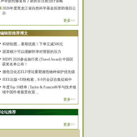
声带损伤修复有了新的非注射治疗策略
0
2026年度黑龙江省自然科学基金拟资助项目公
示
更多>>
编辑部推荐博文
科研绘图，暑期优惠！下单立减500元
甜菜根汁可以缓解怀孕对肾脏的压力
MDPI 2026参会旅行奖 (Travel Award) 中国区
获奖名单公布！
濒危活化石ELF理论重塑濒危物种保护优先级
IEEE出版+EI快检索，8-9月会议合集征稿中
年度Top 10榜单 | Taylor & Francis科学与技术领
域中国作者最受欢迎 ...
更多>>
论坛推荐
更多>>