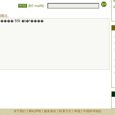
9
打印
发E-mail给：
1
网观点。
���� SSI �ļ�ʱ����
|
|
|
|
|
关于我们
网站声明
服务条款
联系方式
举报
中国科学报社