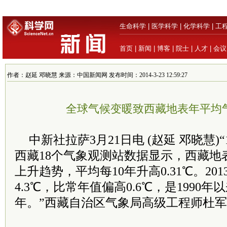
生命科学
|
医学科学
|
化学科学
|
工
首页
|
新闻
|
博客
|
院士
|
人才
|
会议
作者：赵延 邓晓慧 来源：中国新闻网 发布时间：2014-3-23 12:59:27
全球气候变暖致西藏地表年平均
中新社拉萨3月21日电 (赵延 邓晓慧)“1
西藏18个气象观测站数据显示，西藏地
上升趋势，平均每10年升高0.31℃。20
4.3℃，比常年值偏高0.6℃，是1990年
年。”西藏自治区气象局高级工程师杜军