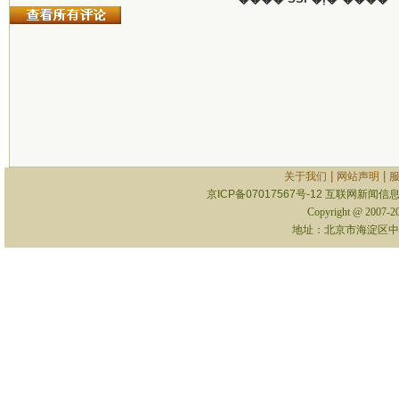
|
|
关于我们
网站声明
京ICP备07017567号-12
互联网新闻信息服
Copyright @ 2007-
地址：北京市海淀区中关村