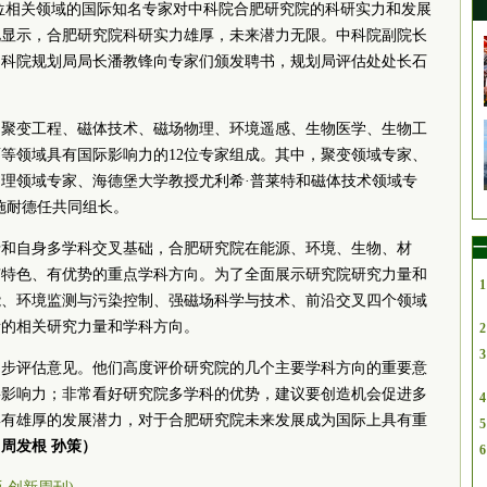
2位相关领域的国际知名专家对中科院合肥研究院的科研实力和发展
见显示，合肥研究院科研实力雄厚，未来潜力无限。中科院副院长
中科院规划局局长潘教锋向专家们颁发聘书，规划局评估处处长石
、聚变工程、磁体技术、磁场物理、环境遥感、生物医学、生物工
等领域具有国际影响力的12位专家组成。其中，聚变领域专家、
理领域专家、海德堡大学教授尤利希·普莱特和磁体技术领域专
施耐德任共同组长。
一
沿和自身多学科交叉基础，合肥研究院在能源、环境、生物、材
有特色、有优势的重点学科方向。为了全面展示研究院研究力量和
1
能、环境监测与污染控制、强磁场科学与技术、前沿交叉四个领域
所的相关研究力量和学科方向。
2
3
初步评估意见。他们高度评价研究院的几个主要学科方向的重要意
要影响力；非常看好研究院多学科的优势，建议要创造机会促进多
4
具有雄厚的发展潜力，对于合肥研究院未来发展成为国际上具有重
5
周发根 孙策）
6