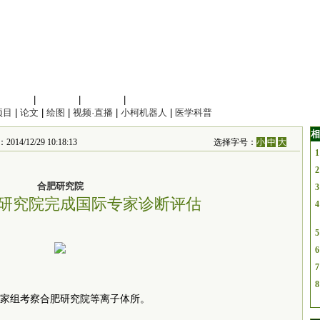
信息科学
|
地球科学
|
数理科学
|
管理综合
项目
|
论文
|
绘图
|
视频·直播
|
小柯机器人
|
医学科普
相
4/12/29 10:18:13
选择字号：
小
中
大
1
2
合肥研究院
3
研究院完成国际专家诊断评估
4
5
6
7
8
家组考察合肥研究院等离子体所。