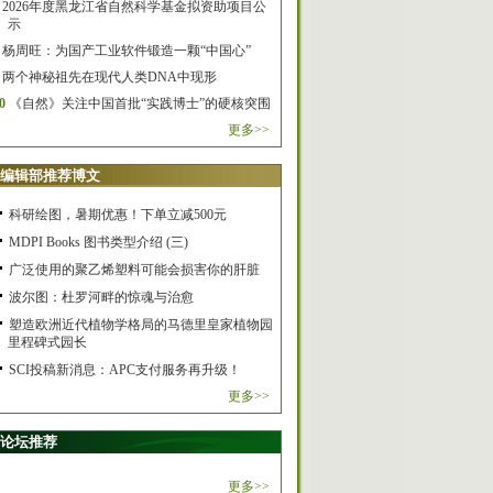
2026年度黑龙江省自然科学基金拟资助项目公
示
杨周旺：为国产工业软件锻造一颗“中国心”
两个神秘祖先在现代人类DNA中现形
0
《自然》关注中国首批“实践博士”的硬核突围
更多>>
编辑部推荐博文
科研绘图，暑期优惠！下单立减500元
MDPI Books 图书类型介绍 (三)
广泛使用的聚乙烯塑料可能会损害你的肝脏
波尔图：杜罗河畔的惊魂与治愈
塑造欧洲近代植物学格局的马德里皇家植物园
里程碑式园长
SCI投稿新消息：APC支付服务再升级！
更多>>
论坛推荐
更多>>