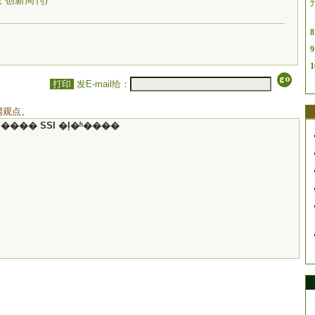
5版 创新周刊)
7
8
9
1
打印
发E-mail给：
网观点。
���� SSI �ļ�ʱ����