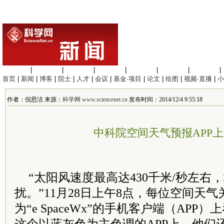
生命科学
|
医学科学
|
化学科学
|
工程材料
|
信息科学
|
地球科学
|
数理科学
|
首页
|
新闻
|
博客
|
院士
|
人才
|
会议
|
基金·项目
|
论文
|
绘图
|
视频·直播
|
小
作者：倪思洁 来源：
科学网 www.sciencenet.cn
发布时间：2014/12/4 9:55:18
中科院空间天气预报APP
“太阳风速度最高达430千米/秒左右
扰。”11月28日上午8点，每位空间天
为“e SpaceWx”的手机客户端（AP