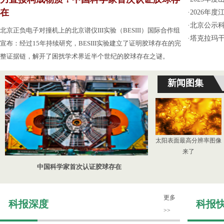
在
·
2026年
·
北京公示
北京正负电子对撞机上的北京谱仪III实验（BESIII）国际合作组
·
塔克拉玛
宣布：经过15年持续研究，BESIII实验建立了证明胶球存在的完
整证据链，解开了困扰学术界近半个世纪的胶球存在之谜。
新闻图集
太阳表面最高分辨率图像
来了
中国科学家首次认证胶球存在
更多
科报深度
科报
>>