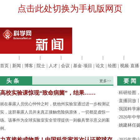
点击此处切换为手机版网页
生命科学
|
医学科学
|
化学科学
|
工程材料
|
信息科学
|
地球科学
|
数理科
首页
|
新闻
|
博客
|
院士
|
人才
|
会议
|
基金·项目
|
论文
|
绘图
|
视频·直播
头 条
要 闻
更多>>
高校实验课惊现“致命病菌”，结果……
·
科研绘图，
·
直播回放
就在暴露人员忧心忡忡之时，犹他州实验室通过进一步检测证
·
我国科学家
实，这群暴露人员并未真正接触危险病原体，一切都是虚惊一
·
2026年
场。该事件为全球实验室安全管理提供一则极具警示意义的案
·
姚建林任
例。
力直接构成物质！中国科学家首次认证胶球存
·
2025年