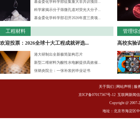
基金委化学科学部征集重大非共识项目...
科学家揭示分子筛微孔道对荧光大分子...
基金委化学科学部召开2026年度三类项...
工程材料
管理综
欢迎投票：2026全球十大工程成就评选...
高校实验课
港大研制出全新极简架构芯片
新型二维材料为酸性水电解提供高效催...
张炳炎院士：一张补发的毕业证书
关于我们
|
网站声明
|
服
京ICP备07017567号-12
互联网新闻信息服务
Copyright @ 2007-
地址：北京市海淀区中关村