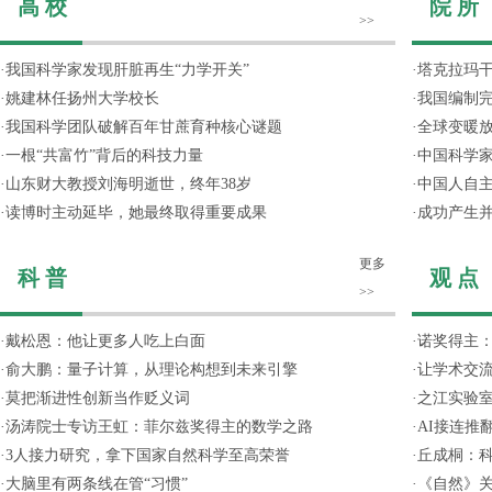
高 校
院 所
>>
·
我国科学家发现肝脏再生“力学开关”
·
塔克拉玛
·
姚建林任扬州大学校长
·
我国编制完
·
我国科学团队破解百年甘蔗育种核心谜题
·
全球变暖放
·
一根“共富竹”背后的科技力量
·
中国科学
·
山东财大教授刘海明逝世，终年38岁
·
中国人自主
·
读博时主动延毕，她最终取得重要成果
·
成功产生并
更多
科 普
观 点
>>
·
戴松恩：他让更多人吃上白面
·
诺奖得主
·
俞大鹏：量子计算，从理论构想到未来引擎
·
让学术交流
·
莫把渐进性创新当作贬义词
·
之江实验
·
汤涛院士专访王虹：菲尔兹奖得主的数学之路
·
AI接连推
·
3人接力研究，拿下国家自然科学至高荣誉
·
丘成桐：
·
大脑里有两条线在管“习惯”
·
《自然》关