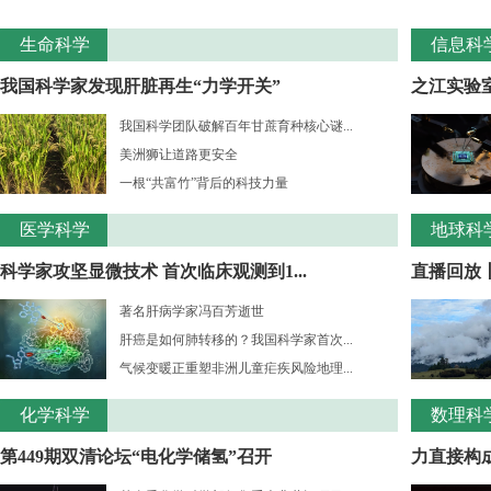
生命科学
信息科
我国科学家发现肝脏再生“力学开关”
之江实验室
我国科学团队破解百年甘蔗育种核心谜...
美洲狮让道路更安全
一根“共富竹”背后的科技力量
医学科学
地球科
科学家攻坚显微技术 首次临床观测到1...
直播回放
著名肝病学家冯百芳逝世
肝癌是如何肺转移的？我国科学家首次...
气候变暖正重塑非洲儿童疟疾风险地理...
化学科学
数理科
第449期双清论坛“电化学储氢”召开
力直接构成