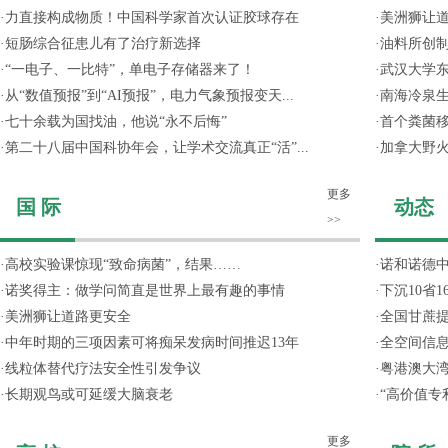
·
力直接构成物质！中国科学家首次认证胶球存在
·
美洲狮让
·
短肠综合征患儿有了治疗新选择
·
油料所创
·
“一电子、一比特”，单电子存储器来了！
·
武汉大学东
·
从“数值预报”到“AI预报”，电力气象预报变天...
·
南海冷泉
·
七十余载为国找油，他说“永不后悔”
·
首个粪菌
·
第二十八届中国科协年会，让学术交流真正“活”...
·
加拿大野
更多
国 际
动态
>>
·
高校实验课惊现“致命病菌”，结果……
·
诺和诺德
·
诺奖得主：做学问简直是世界上最有趣的事情
·
下沉10省
·
美洲狮让道路更安全
·
全国甘蔗
·
中年时期的三项因素可将痴呆发病时间推迟13年
·
全空间信
·
线粒体替代疗法安全性引发争议
·
粤港澳大
·
长期观鸟或可延缓大脑衰老
·
“高价值专
更多