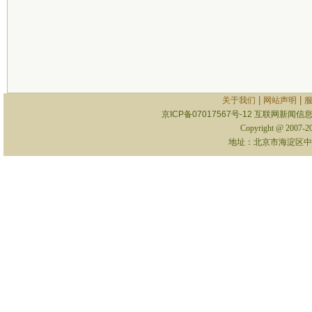
|
|
关于我们
网站声明
京ICP备07017567号-12
互联网新闻信息服
Copyright @ 2007-
地址：北京市海淀区中关村