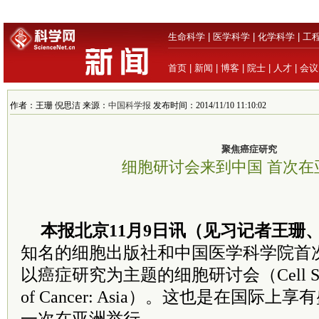
生命科学
|
医学科学
|
化学科学
|
工
首页
|
新闻
|
博客
|
院士
|
人才
|
会议
作者：王珊 倪思洁 来源：
中国科学报
发布时间：2014/11/10 11:10:02
聚焦癌症研究
细胞研讨会来到中国 首次在
本报北京11月9日讯（见习记者王珊
知名的细胞出版社和中国医学科学院首
以癌症研究为主题的细胞研讨会（Cell Sympo
of Cancer: Asia）。这也是在国际