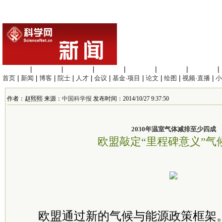
生命科学
|
医学科学
|
化学科学
|
工程材料
|
信息科学
|
地球科学
|
数理科学
|
首页
|
新闻
|
博客
|
院士
|
人才
|
会议
|
基金·项目
|
论文
|
绘图
|
视频·直播
|
小
作者：赵熙熙 来源：
中国科学报
发布时间：2014/10/27 9:37:50
2030年温室气体减排至少四成
欧盟敲定“里程碑意义”气
欧盟通过新的气候与能源政策框架