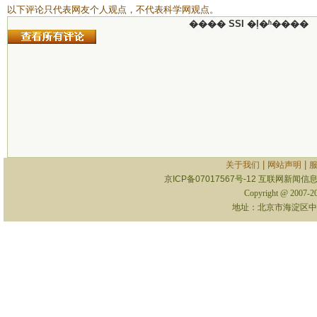
以下评论只代表网友个人观点，不代表科学网观点。
���� SSI �ļ�ʱ����
|
|
关于我们
网站声明
京ICP备07017567号-12
互联网新闻信息服
Copyright @ 2007-
地址：北京市海淀区中关村