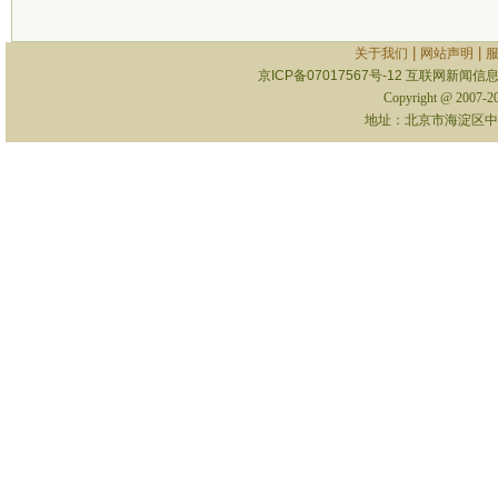
|
|
关于我们
网站声明
京ICP备07017567号-12
互联网新闻信息服
Copyright @ 2007-
地址：北京市海淀区中关村