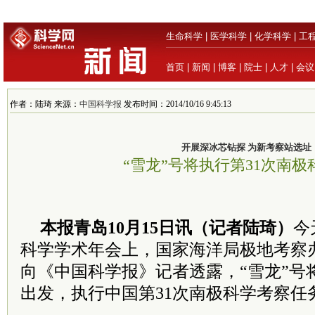
生命科学
|
医学科学
|
化学科学
|
工
首页
|
新闻
|
博客
|
院士
|
人才
|
会议
作者：陆琦 来源：
中国科学报
发布时间：2014/10/16 9:45:13
开展深冰芯钻探 为新考察站选址
“雪龙”号将执行第31次南极
本报青岛10月15日讯（记者陆琦）
今
科学学术年会上，国家海洋局极地考察
向《中国科学报》记者透露，“雪龙”号将
出发，执行中国第31次南极科学考察任