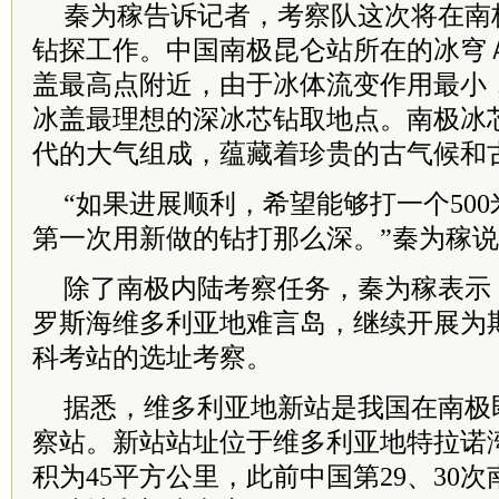
秦为稼告诉记者，考察队这次将在南
钻探工作。中国南极昆仑站所在的冰穹
盖最高点附近，由于冰体流变作用最小
冰盖最理想的深冰芯钻取地点。南极冰
代的大气组成，蕴藏着珍贵的古气候和
“如果进展顺利，希望能够打一个50
第一次用新做的钻打那么深。”秦为稼
除了南极内陆考察任务，秦为稼表示，
罗斯海维多利亚地难言岛，继续开展为
科考站的选址考察。
据悉，维多利亚地新站是我国在南极
察站。新站站址位于维多利亚地特拉诺
积为45平方公里，此前中国第29、30