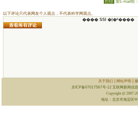
打印
发E-mail给
以下评论只代表网友个人观点，不代表科学网观点。
���� SSI �ļ�ʱ����
|
|
关于我们
网站声明
京ICP备07017567号-12
互联网新闻信息服
Copyright @ 2007-
地址：北京市海淀区中关村