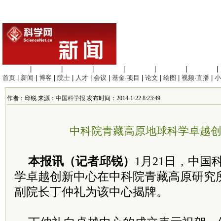
生命科学
|
医学科学
|
化学科学
|
工程材料
|
信息科学
|
地球科学
|
数理科学
|
首页
|
新闻
|
博客
|
院士
|
人才
|
会议
|
基金·项目
|
论文
|
绘图
|
视频·直播
|
小
作者：邱锐 来源：
中国科学报
发布时间：2014-1-22 8:23:49
中科院青藏高原地球科学卓越
本报讯（记者邱锐）
1月21日，中
学卓越创新中心在中科院青藏高原研究
副院长丁仲礼为该中心揭牌。