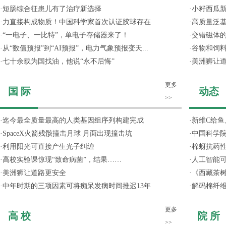
·
短肠综合征患儿有了治疗新选择
·
小籽西瓜
·
力直接构成物质！中国科学家首次认证胶球存在
·
高质量泛
·
“一电子、一比特”，单电子存储器来了！
·
交错磁体
·
从“数值预报”到“AI预报”，电力气象预报变天...
·
谷物和饲
·
七十余载为国找油，他说“永不后悔”
·
美洲狮让
更多
国 际
动态
>>
·
迄今最全质量最高的人类基因组序列构建完成
·
新维C给鱼
·
SpaceX火箭残骸撞击月球 月面出现撞击坑
·
中国科学院
·
利用阳光可直接产生光子纠缠
·
棉蚜抗药
·
高校实验课惊现“致命病菌”，结果……
·
人工智能
·
美洲狮让道路更安全
·
《西藏茶
·
中年时期的三项因素可将痴呆发病时间推迟13年
·
解码棉纤维
更多
高 校
院 所
>>