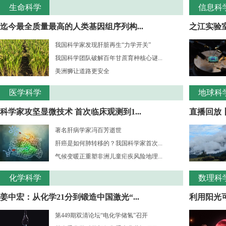
生命科学
信息科
迄今最全质量最高的人类基因组序列构...
之江实验室
我国科学家发现肝脏再生“力学开关”
我国科学团队破解百年甘蔗育种核心谜...
美洲狮让道路更安全
医学科学
地球科
科学家攻坚显微技术 首次临床观测到1...
直播回放
著名肝病学家冯百芳逝世
肝癌是如何肺转移的？我国科学家首次...
气候变暖正重塑非洲儿童疟疾风险地理...
化学科学
数理科
姜中宏：从化学21分到锻造中国激光“...
利用阳光
第449期双清论坛“电化学储氢”召开