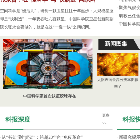
·
聚焦气候变
空间科学是“慢活儿”，研制一颗卫星往往十年起步；大规模星座
·
胡敏已任
却是“快制造”，一年要吞吐几百颗星。中国科学院卫星创新院副
·
中国科学
院长张永合要做的，就是在这“一慢一快”之间织网。
新闻图集
太阳表面最高分辨率图像
来了
中国科学家首次认证胶球存在
更多
科报深度
科报
>>
·
从“书架”到“货架”：跨越20年的“免疫革命”
·
新研究揭