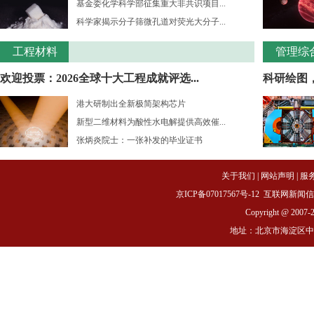
基金委化学科学部征集重大非共识项目...
科学家揭示分子筛微孔道对荧光大分子...
工程材料
管理综
欢迎投票：2026全球十大工程成就评选...
科研绘图
港大研制出全新极简架构芯片
新型二维材料为酸性水电解提供高效催...
张炳炎院士：一张补发的毕业证书
关于我们
|
网站声明
|
服
京ICP备07017567号-12
互联网新闻信息服务
Copyright @ 2007-
地址：北京市海淀区中关村