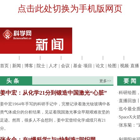
点击此处切换为手机版网页
生命科学
|
医学科学
|
化学科学
|
工程材料
|
信息科学
|
地球科学
|
数理科
首页
|
新闻
|
博客
|
院士
|
人才
|
会议
|
基金·项目
|
论文
|
绘图
|
视频·直播
头 条
要 闻
更多>>
姜中宏：从化学21分到锻造中国激光“心脏”
·
科研绘图，
·
直播回放
姜中宏1964年手写的科研手记中，完整记录着激光钕玻璃中各
·
迄今最全
类气体成分的分析结果，见证着我国激光事业早期艰难攻坚的
·
Space
足迹。然而，很多人不会想到，姜中宏曾经化学成绩只有21
·
张东菊：“
分。
张永合：在“慢科学”与“快制造”间织网
·
利用阳光