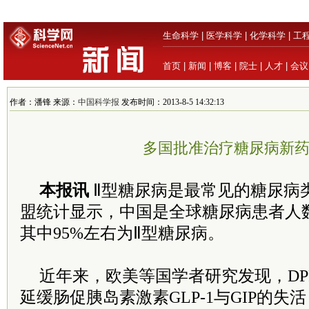
生命科学
|
医学科学
|
化学科学
|
工
首页
|
新闻
|
博客
|
院士
|
人才
|
会议
作者：潘锋 来源：
中国科学报
发布时间：2013-8-5 14:32:13
多国批准治疗糖尿病新
本报讯
Ⅱ型糖尿病是最常见的糖尿病
盟统计显示，中国是全球糖尿病患者人
其中95%左右为Ⅱ型糖尿病。
近年来，欧美等国学者研究发现，DP
延缓肠促胰岛素激素GLP-1与GIP的