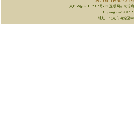
|
|
关于我们
网站声明
京ICP备07017567号-12
互联网新闻信息服
Copyright @ 2007-
地址：北京市海淀区中关村