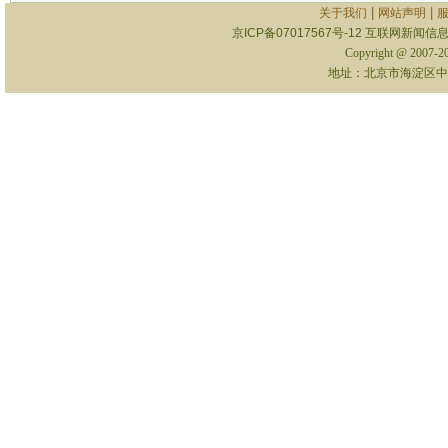
|
|
关于我们
网站声明
京ICP备07017567号-12
互联网新闻信息服
Copyright @ 2007-
地址：北京市海淀区中关村