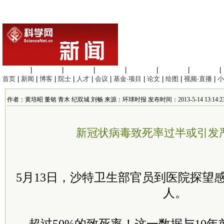
生命科学
|
医学科学
|
化学科学
|
工程材料
|
信息科学
|
地球科学
|
数理科学
|
首页
|
新闻
|
博客
|
院士
|
人才
|
会议
|
基金·项目
|
论文
|
绘图
|
视频·直播
|
小
作者：黄培昭 董铭 青木 纪双城 刘畅 来源：环球时报 发布时间：2013-5-14 13:14:2
新冠状病毒致死率过半或引发
5月13日，沙特卫生部官员到医院探望
人。