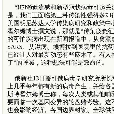
“H7N9禽流感和新型冠状病毒引起
是，我们正面临第三种传染性强得多却
美国明尼苏达大学传染病研究和政策中
霍尔姆博士撰文说，那就是“传染疲惫征
的可怕疾病出现在新闻报道中，从禽流
SARS、艾滋病、埃博拉到医院里的抗
已经让人对最新动态有些麻木了。有人
了”的呼喊，这种想法可能是致命的。
俄新社13日援引俄病毒学研究所所
上几乎每年都有新的病毒产生，并给各
斯特霍尔姆博士称，每次人类或其他哺
要面临一次基因变异的轮盘赌考验。这
也会影响经济。各国边界封锁、全球供