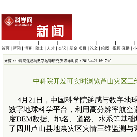
生命科学
|
医学科学
|
化学科学
|
工程材料
|
信息科学
|
地球科学
|
数理科学
|
首页
|
新闻
|
博客
|
院士
|
人才
|
会议
|
基金·项目
|
论文
|
绘图
|
视频·直播
|
小
来源：中科院遥感与数字地球研究所 发布时间：2013-4-21 16:17:49
中科院开发可实时浏览芦山灾区三
4月21日，中国科学院遥感与数字地
数字地球科学平台，利用高分辨率航空
度DEM数据、地名、道路、水系等基
了四川芦山县地震灾区灾情三维监测与