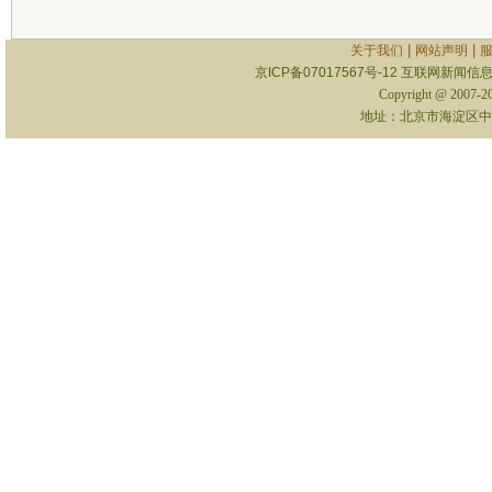
|
|
关于我们
网站声明
京ICP备07017567号-12
互联网新闻信息服
Copyright @ 2007-
地址：北京市海淀区中关村