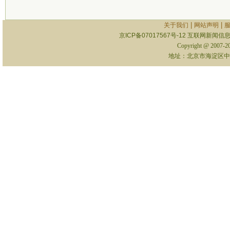
|
|
关于我们
网站声明
京ICP备07017567号-12
互联网新闻信息服
Copyright @ 2007-
地址：北京市海淀区中关村