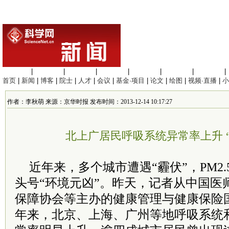
生命科学
|
医学科学
|
化学科学
|
工程材料
|
信息科学
|
地球科学
|
数理科学
|
首页
|
新闻
|
博客
|
院士
|
人才
|
会议
|
基金·项目
|
论文
|
绘图
|
视频·直播
|
小
作者：李秋萌 来源：京华时报 发布时间：2013-12-14 10:17:27
北上广居民呼吸系统异常率上升 
近年来，多个城市遭遇“霾伏”，PM2
头号“环境元凶”。昨天，记者从中国医
保障协会等主办的健康管理与健康保险
年来，北京、上海、广州等地呼吸系统