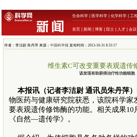
生命科学
|
医学科学
|
化学科学
|
工
首页
|
新闻
|
博客
|
院士
|
人才
|
会议
作者：李洁尉 朱丹萍 来源：
中国科学报
发布时间：2013-10-31 8:33:17
维生素C可改变重要表观遗传
该发现有助获得治疗性功能细胞
本报讯（记者李洁尉 通讯员朱丹萍）
物医药与健康研究院获悉，该院科学家
要表观遗传修饰酶的功能。相关成果10
《自然—遗传学》。