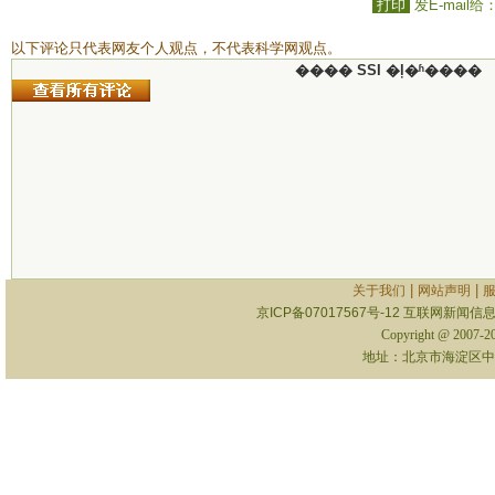
打印
发E-mail给
以下评论只代表网友个人观点，不代表科学网观点。
���� SSI �ļ�ʱ����
|
|
关于我们
网站声明
京ICP备07017567号-12
互联网新闻信息服
Copyright @ 2007-
地址：北京市海淀区中关村