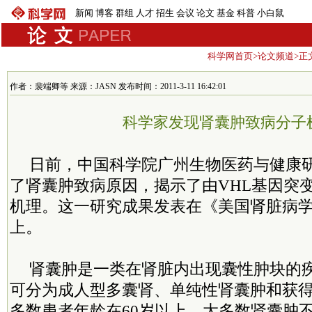
新闻
博客
群组
人才
招生
会议
论文
基金
科普
小白鼠
科学网首页
>
论文频道
>正
作者：裴端卿等 来源：JASN 发布时间：2011-3-11 16:42:01
科学家发现肾囊肿致病分子
日前，中国科学院广州生物医药与健康
了肾囊肿致病原因，揭示了由VHL基因突
机理。这一研究成果发表在《美国肾脏病
上。
肾囊肿是一类在肾脏内出现囊性肿块的
可分为成人型多囊肾、单纯性肾囊肿和获
多数患者年龄在60岁以上。大多数肾囊肿