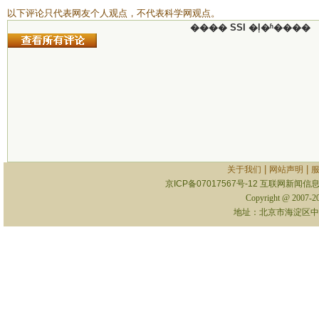
以下评论只代表网友个人观点，不代表科学网观点。
���� SSI �ļ�ʱ����
|
|
关于我们
网站声明
京ICP备07017567号-12
互联网新闻信息服
Copyright @ 2007-
地址：北京市海淀区中关村