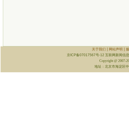
|
|
关于我们
网站声明
京ICP备07017567号-12
互联网新闻信息服
Copyright @ 2007-
地址：北京市海淀区中关村