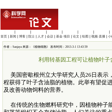
生命科学
|
医学科学
|
化学科学
|
工程材料
|
信息科学
|
地球科学
|
数理科学
|
首页
|
新闻
|
博客
|
院士
|
人才
|
会议
|
基金·项目
|
论文
|
绘图
|
视频·直播
|
小
作者：Sanjaya 来源：《植物细胞》 发布时间：2013-3-1 13:43:59
利用转基因工程可让植物叶子
美国密歇根州立大学研究人员26日表示
程获得了叶子含油脂的植物。此举有望促
及改善动物饲料的营养。
在传统的生物燃料研究中，因植物种子