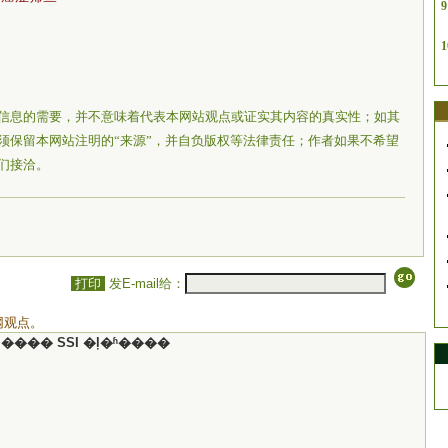
9
1
信息的需要，并不意味着代表本网站观点或证实其内容的真实性；如其
须保留本网站注明的“来源”，并自负版权等法律责任；作者如果不希望
们接洽。
打印
发E-mail给：
网观点。
���� SSI �ļ�ʱ����