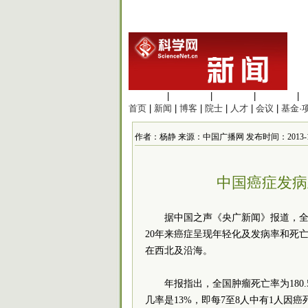
生命科学
|
医学科学
|
化学科学
|
工程材料
|
首页
|
新闻
|
博客
|
院士
|
人才
|
会议
|
基金·
作者：杨静 来源：中国广播网 发布时间：2013-1-10 
中国癌症发病
据中国之声《央广新闻》报道，全
20年来癌症呈现年轻化及发病率和死
在西北及沿海。
年报指出，全国肿瘤死亡率为180.
几率是13%，即每7至8人中有1人