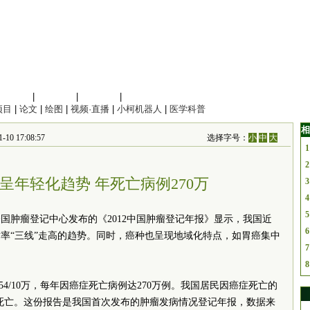
信息科学
|
地球科学
|
数理科学
|
管理综合
项目
|
论文
|
绘图
|
视频·直播
|
小柯机器人
|
医学科普
相
17:08:57
选择字号：
小
中
大
1
2
呈年轻化趋势 年死亡病例270万
3
4
5
国肿瘤登记中心发布的《2012中国肿瘤登记年报》显示，我国近
6
亡率“三线”走高的趋势。同时，癌种也呈现地域化特点，如胃癌集中
7
8
54/10万，每年因癌症死亡病例达270万例。我国居民因癌症死亡的
因癌死亡。这份报告是我国首次发布的肿瘤发病情况登记年报，数据来