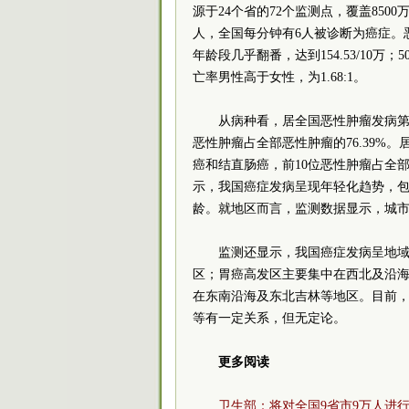
源于24个省的72个监测点，覆盖850
人，全国每分钟有6人被诊断为癌症。恶性肿
年龄段几乎翻番，达到154.53/10
亡率男性高于女性，为1.68:1。
从病种看，居全国恶性肿瘤发病第
恶性肿瘤占全部恶性肿瘤的76.39%
癌和结直肠癌，前10位恶性肿瘤占全部
示，我国癌症发病呈现年轻化趋势，
龄。就地区而言，监测数据显示，城
监测还显示，我国癌症发病呈地
区；胃癌高发区主要集中在西北及沿
在东南沿海及东北吉林等地区。目前
等有一定关系，但无定论。
更多阅读
卫生部：将对全国9省市9万人进