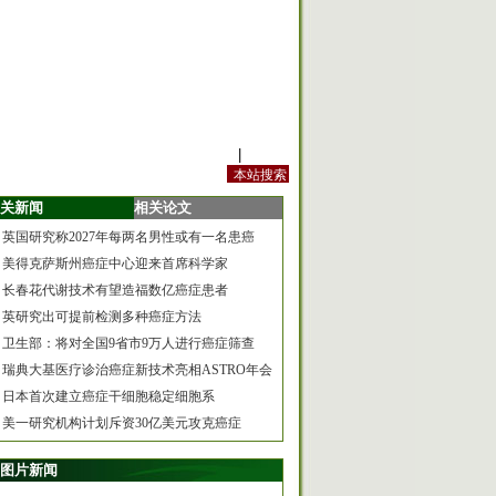
站内规定
|
手机版
关新闻
相关论文
英国研究称2027年每两名男性或有一名患癌
美得克萨斯州癌症中心迎来首席科学家
长春花代谢技术有望造福数亿癌症患者
英研究出可提前检测多种癌症方法
卫生部：将对全国9省市9万人进行癌症筛查
瑞典大基医疗诊治癌症新技术亮相ASTRO年会
日本首次建立癌症干细胞稳定细胞系
美一研究机构计划斥资30亿美元攻克癌症
图片新闻