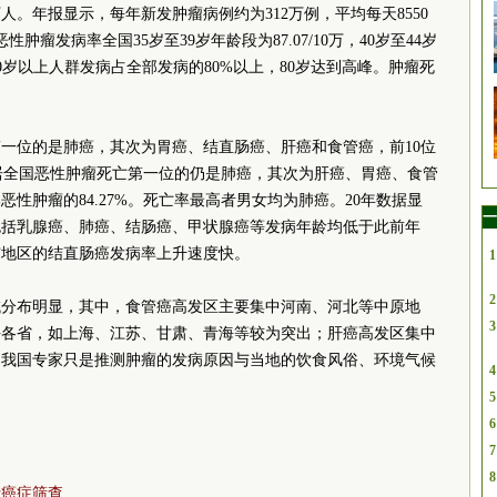
0万人。年报显示，每年新发肿瘤病例约为312万例，平均每天8550
瘤发病率全国35岁至39岁年龄段为87.07/10万，40岁至44岁
万；50岁以上人群发病占全部发病的80%以上，80岁达到高峰。肿瘤死
一位的是肺癌，其次为胃癌、结直肠癌、肝癌和食管癌，前10位
。居全国恶性肿瘤死亡第一位的仍是肺癌，其次为肝癌、胃癌、食管
恶性肿瘤的84.27%。死亡率最高者男女均为肺癌。20年数据显
一
包括乳腺癌、肺癌、结肠癌、甲状腺癌等发病年龄均低于此前年
市地区的结直肠癌发病率上升速度快。
1
2
域分布明显，其中，食管癌高发区主要集中河南、河北等中原地
3
海各省，如上海、江苏、甘肃、青海等较为突出；肝癌高发区集中
，我国专家只是推测肿瘤的发病原因与当地的饮食风俗、环境气候
4
5
6
7
8
行癌症筛查