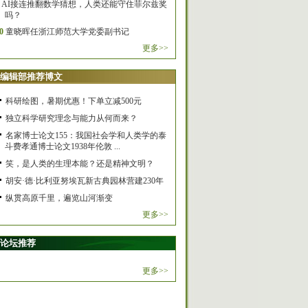
AI接连推翻数学猜想，人类还能守住菲尔兹奖
吗？
0
童晓晖任浙江师范大学党委副书记
更多>>
编辑部推荐博文
科研绘图，暑期优惠！下单立减500元
独立科学研究理念与能力从何而来？
名家博士论文155：我国社会学和人类学的泰
斗费孝通博士论文1938年伦敦 ...
笑，是人类的生理本能？还是精神文明？
胡安·德·比利亚努埃瓦新古典园林营建230年
纵贯高原千里，遍览山河渐变
更多>>
论坛推荐
更多>>