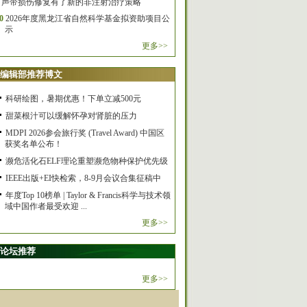
声带损伤修复有了新的非注射治疗策略
0
2026年度黑龙江省自然科学基金拟资助项目公
示
更多>>
编辑部推荐博文
科研绘图，暑期优惠！下单立减500元
甜菜根汁可以缓解怀孕对肾脏的压力
MDPI 2026参会旅行奖 (Travel Award) 中国区
获奖名单公布！
濒危活化石ELF理论重塑濒危物种保护优先级
IEEE出版+EI快检索，8-9月会议合集征稿中
年度Top 10榜单 | Taylor & Francis科学与技术领
域中国作者最受欢迎 ...
更多>>
论坛推荐
更多>>