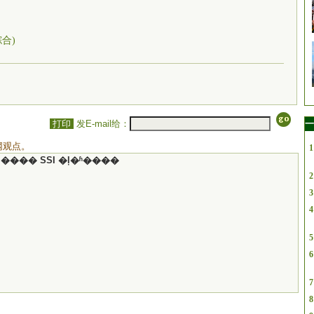
综合)
打印
发E-mail给：
一
网观点。
1
���� SSI �ļ�ʱ����
2
3
4
5
6
7
8