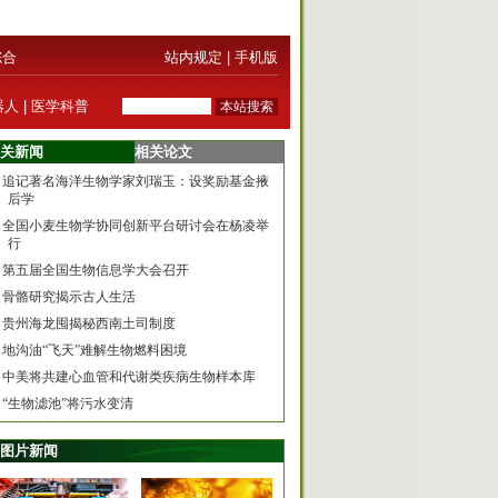
综合
站内规定
|
手机版
器人
|
医学科普
关新闻
相关论文
追记著名海洋生物学家刘瑞玉：设奖励基金掖
后学
全国小麦生物学协同创新平台研讨会在杨凌举
行
第五届全国生物信息学大会召开
骨骼研究揭示古人生活
贵州海龙囤揭秘西南土司制度
地沟油“飞天”难解生物燃料困境
中美将共建心血管和代谢类疾病生物样本库
“生物滤池”将污水变清
图片新闻