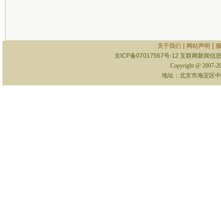
|
|
关于我们
网站声明
京ICP备07017567号-12
互联网新闻信息服
Copyright @ 2007-
地址：北京市海淀区中关村