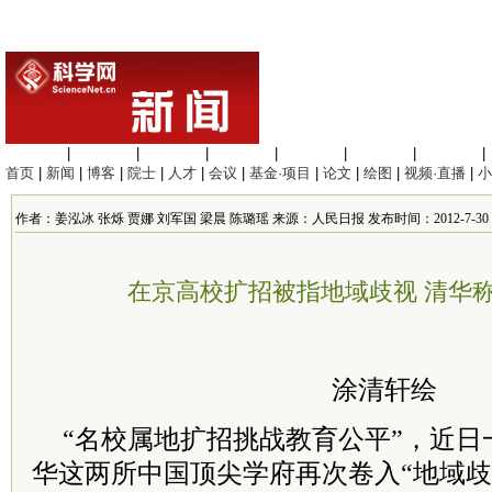
生命科学
|
医学科学
|
化学科学
|
工程材料
|
信息科学
|
地球科学
|
数理科学
|
首页
|
新闻
|
博客
|
院士
|
人才
|
会议
|
基金·项目
|
论文
|
绘图
|
视频·直播
|
小
作者：姜泓冰 张烁 贾娜 刘军国 梁晨 陈璐瑶 来源：人民日报 发布时间：2012-7-30 9:
在京高校扩招被指地域歧视 清华
涂清轩绘
“名校属地扩招挑战教育公平”，近日
华这两所中国顶尖学府再次卷入“地域歧