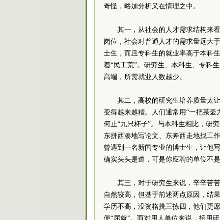
奇怪，略加分析又在情理之中。
其一，从社会的人才需求结构来
岗位，社会对普通人才的需求量远大
士生，而且专科生的就业率高于本科
着“民工荒”。研究生、本科生、专科
高端，所需就业人数越少。
其二，高校的研究生培养质量太
变得越来越糟。人们通常用“一把茶壶
何止“九只杯子”。与本科生相比，研
东拼西凑地写论文、东奔西走地找工
曾遇到一名新闻专业的博士生，让他
确实头头是道，可是你应聘的单位不
其三，对于研究生来说，辛辛苦
自然较高，但基于前述两点原因，结
学历不高，没资格挑三拣四，他们更
便“屈就”。而对用人单位来说，招用