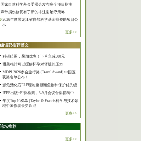
国家自然科学基金委员会发布多个项目指南
声带损伤修复有了新的非注射治疗策略
0
2026年度黑龙江省自然科学基金拟资助项目公
示
更多>>
编辑部推荐博文
科研绘图，暑期优惠！下单立减500元
甜菜根汁可以缓解怀孕对肾脏的压力
MDPI 2026参会旅行奖 (Travel Award) 中国区
获奖名单公布！
濒危活化石ELF理论重塑濒危物种保护优先级
IEEE出版+EI快检索，8-9月会议合集征稿中
年度Top 10榜单 | Taylor & Francis科学与技术领
域中国作者最受欢迎 ...
更多>>
论坛推荐
更多>>