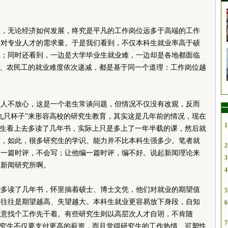
看，无论经济如何发展，终究是平凡的工作岗位远多于高端的工作
于对专业人才的需求量。于是我们看到，不仅本科生就业率高于硕
生；同时还看到，一边是大学毕业生就业难，一边却是各地都面临
生、农民工的就业难度依次递减，都是基于同一个道理：工作岗位越
让人不放心，这是一个老生常谈问题，但情况不仅没有改观，反而
一
九只杯子”来形容高校的研究生教育，其实这是几年前的情况，现在
1
究生看上去多读了几年书，实际上只是多上了一年半载的课，然后就
作，如此，很多研究生的学识、能力并不比本科生强多少。笔者就
2
写一篇时评，不会写；让他编一篇时评，编不好。说起新闻理论来
3
是新闻研究所啊。
4
苦多读了几年书，怀里揣着硕士、博士文凭，他们对就业的期望值
5
果往往是期望越高、失望越大。本科生就业更容易放下身段，自知
6
愿意找个工作先干着。有些研究生则以高层次人才自诩，不肯随
7
研究生不仅要支付更高的薪资，而且觉得研究生的工作热情、可塑性