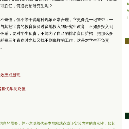
8
即可胜任，何必要招研究生呢？
9
1
并不奇怪，但不等于说这种现象正常合理，它更像是一记警钟：一
，与其把宝贵的教育资源过多地投入到研究生教育，不如多投入到
责任感，要对学生负责，不能为了自己的排名盲目扩招，把那么多
他耗费三年青春时光却又找不到像样的工作，这是对学生不负责
任。
负效应或显现
者担忧学历贬值
信息的需要，并不意味着代表本网站观点或证实其内容的真实性；如其