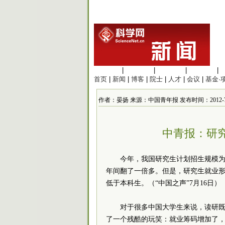
生命科学
|
医学科学
|
化学科学
|
工程材料
|
首页
|
新闻
|
博客
|
院士
|
人才
|
会议
|
基金·
作者：晏扬 来源：中国青年报 发布时间：2012-7-18
中青报：研
今年，我国研究生计划招生规模为58
年间翻了一倍多。但是，研究生就业形势
低于本科生。（“中国之声”7月16日）
对于很多中国大学生来说，读研既
了一个残酷的玩笑：就业筹码增加了，