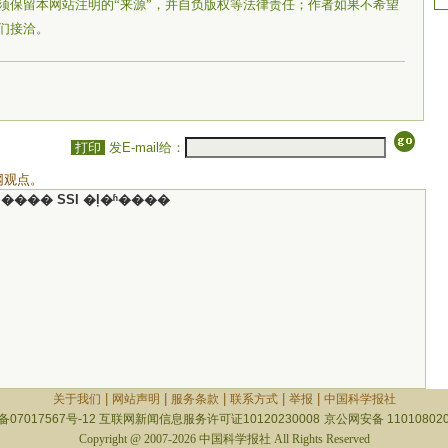
须保留本网站注明的“来源”，并自负版权等法律责任；作者如果不希望
们接洽。
打印
发E-mail给：
网观点。
���� SSI �ļ�ʱ����
|
|
|
|
|
关于我们
网站声明
服务条款
联系方式
举报
中国科学报社
备07017567号-12
互联网新闻信息服务许可证10120230008
京公网安备 110108020
Copyright @ 2007-2026 中国科学报社 All Rights Reserved