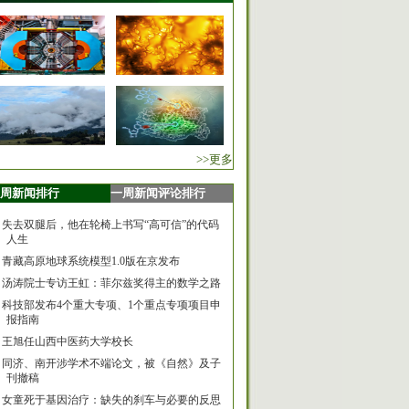
>>更多
周新闻排行
一周新闻评论排行
失去双腿后，他在轮椅上书写“高可信”的代码
人生
青藏高原地球系统模型1.0版在京发布
汤涛院士专访王虹：菲尔兹奖得主的数学之路
科技部发布4个重大专项、1个重点专项项目申
报指南
王旭任山西中医药大学校长
同济、南开涉学术不端论文，被《自然》及子
刊撤稿
女童死于基因治疗：缺失的刹车与必要的反思