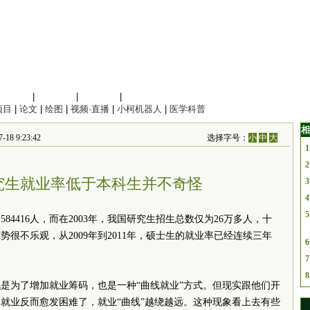
信息科学
|
地球科学
|
数理科学
|
管理综合
项目
|
论文
|
绘图
|
视频·直播
|
小柯机器人
|
医学科普
相
 9:23:42
选择字号：
小
中
大
1
2
究生就业率低于本科生并不奇怪
3
4
5
4416人，而在2003年，我国研究生招生总数仅为26万多人，十
很不乐观，从2009年到2011年，硕士生的就业率已经连续三年
6
7
8
是为了增加就业筹码，也是一种“曲线就业”方式。但现实跟他们开
就业反而愈发困难了，就业“曲线”越绕越远。这种现象看上去有些