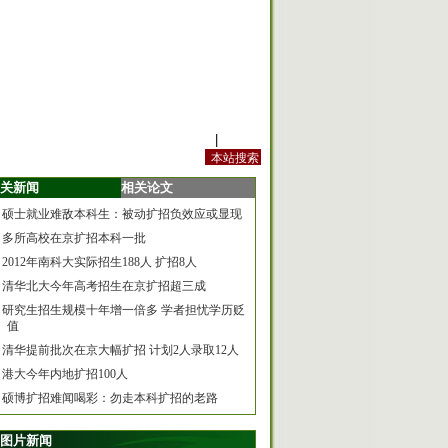
站内规定
|
手机版
关新闻
相关论文
硕士就业难敌本科生：被动扩招负效应或显现
多所高校在京扩招本科一批
2012年南科大实际招生188人 扩招8人
清华北大今年高考招生在京扩招超三成
研究生招生规模十年增一倍多 学者担忧学历贬
值
清华提前批次在京大幅扩招 计划2人录取12人
港大今年内地扩招100人
硕博扩招难闻喝彩：勿走本科扩招的老路
图片新闻