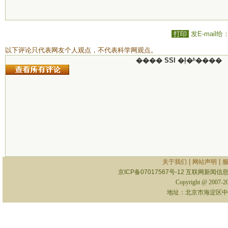
打印
发E-mail给
以下评论只代表网友个人观点，不代表科学网观点。
���� SSI �ļ�ʱ����
|
|
关于我们
网站声明
京ICP备07017567号-12
互联网新闻信息服
Copyright @ 2007-
地址：北京市海淀区中关村