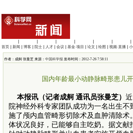
生命科学
|
医学科学
|
化学科学
|
工程材料
|
信息科学
|
地球科学
|
数理科学
|
首页
|
新闻
|
博客
|
院士
|
人才
|
会议
|
基金·项目
|
论文
|
绘图
|
视频·直播
|
小
作者：成舸 张曼芝 来源：
中国科学报
发布时间：2012-7-26 7:58:11
国内年龄最小动静脉畸形患儿
本报讯（记者成舸 通讯员张曼芝）
近
院神经外科专家团队成功为一名出生不
施了颅内血管畸形切除术及血肿清除术
体状况良好，已能够自主吃奶。据文献